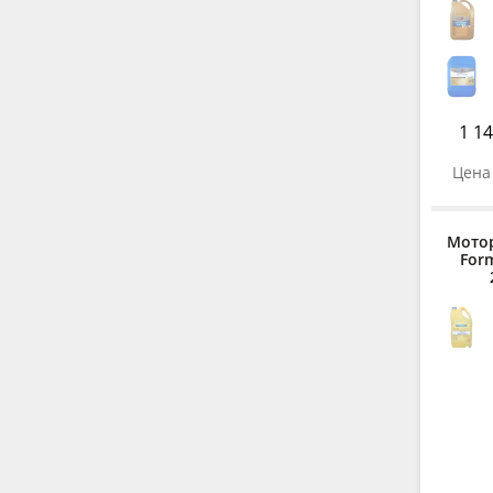
1 14
Цена 
Мото
Form