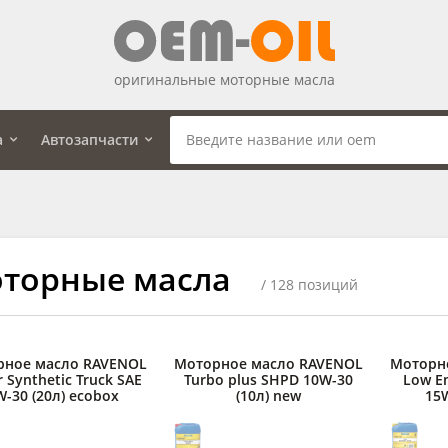
оригинальные моторные масла
а
Автозапчасти
торные масла
/ 128 позиций
рное масло RAVENOL
Моторное масло RAVENOL
Моторн
 Synthetic Truck SAE
Turbo plus SHPD 10W-30
Low Em
W-30 (20л) ecobox
(10л) new
15W