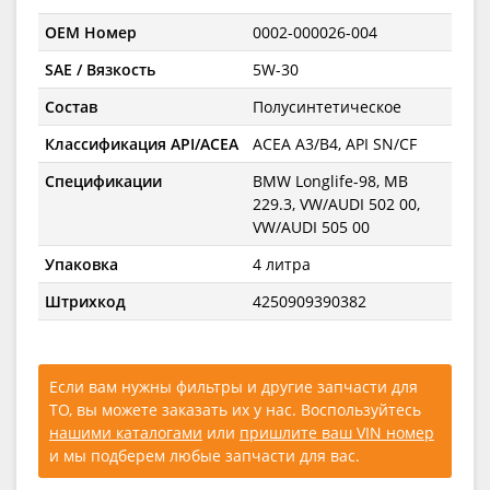
OEM Номер
0002-000026-004
SAE / Вязкость
5W-30
Состав
Полусинтетическое
Классификация API/ACEA
ACEA A3/B4, API SN/CF
Спецификации
BMW Longlife-98, MB
229.3, VW/AUDI 502 00,
VW/AUDI 505 00
Упаковка
4 литра
Штрихкод
4250909390382
Если вам нужны фильтры и другие запчасти для
ТО, вы можете заказать их у нас. Воспользуйтесь
нашими каталогами
или
пришлите ваш VIN номер
и мы подберем любые запчасти для вас.