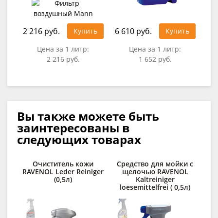
2 216 руб.
6 610 руб.
Купить
Купить
Цена за 1 литр:
Цена за 1 литр:
2 216 руб.
1 652 руб.
Вы также можете быть
заинтересованы в
следующих товарах
Очиститель кожи
Средство для мойки с
С
RAVENOL Leder Reiniger
щелочью RAVENOL
д
(0,5л)
Kaltreiniger
loesemittelfrei ( 0,5л)