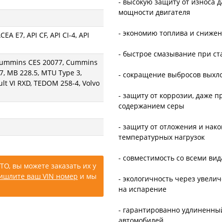
- высокую защиту от износа 
мощности двигателя
- экономию топлива и сниже
EA E7, API CF, API CI-4, API
- быстрое смазывание при ст
Cummins CES 20077, Cummins
, MB 228.5, MTU Type 3,
- сокращение выбросов выхл
ult VI RXD, TEDOM 258-4, Volvo
- защиту от коррозии, даже 
содержанием серы
- защиту от отложения и нак
температурных нагрузок
- совместимость со всеми ви
ТО, вы можете заказать их у
ишлите ваш VIN номер
и мы
- экологичность через увели
на испарение
- гарантированно удлиненны
автомобилей