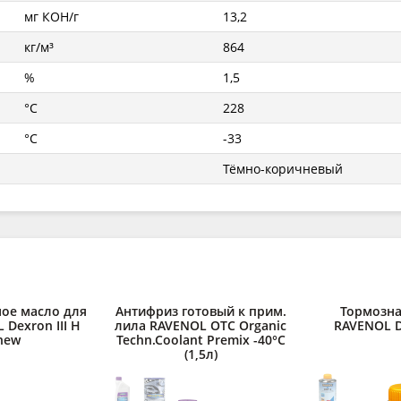
мг КОН/г
13,2
кг/м³
864
%
1,5
°C
228
°C
-33
Тёмно-коричневый
ое масло для
Антифриз готовый к прим.
Тормозна
Dexron III H
лила RAVENOL OTC Organic
RAVENOL DO
 new
Techn.Coolant Premix -40°C
(1,5л)