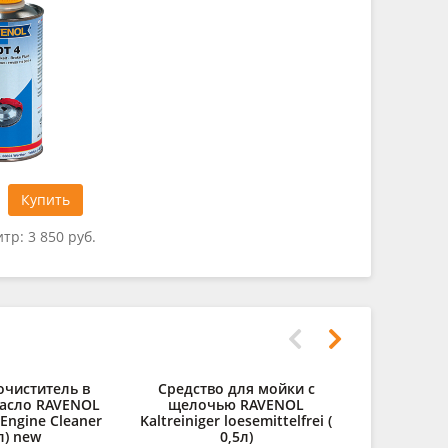
Купить
итр:
3 850 руб.
очиститель в
Средство для мойки с
асло RAVENOL
щелочью RAVENOL
 Engine Cleaner
Kaltreiniger loesemittelfrei (
л) new
0,5л)