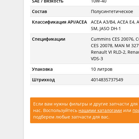
SAE / Вязкость
10W-40
Состав
Полусинтетическое
Классификация API/ACEA
ACEA A3/B4, ACEA E4, AC
SM, JASO DH-1
Спецификации
Cummins CES 20076, 
CES 20078, MAN M 3277
Renault VI RLD-2, Rena
VDS-3
Упаковка
10 литров
Штрихкод
4014835737549
Если вам нужны фильтры и другие запчасти для 
нас. Воспользуйтесь
нашими каталогами
или
пр
подберем любые запчасти для вас.