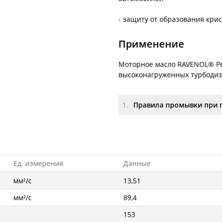
- защиту от образования кри
Применение
Моторное масло RAVENOL® Pe
высоконагруженных турбодиз
1.
Правила промывки при 
Ед. измерения
Данные
мм²/с
13,51
мм²/с
89,4
153