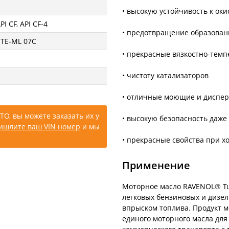
• высокую устойчивость к ок
I CF, API CF-4
• предотвращение образован
 TE-ML 07C
• прекрасные вязкостно-темп
• чистоту катализаторов
• отличные моющие и диспе
ТО, вы можете заказать их у
• высокую безопасность даже
ишлите ваш VIN номер
и мы
• прекрасные свойства при х
Применение
Моторное масло RAVENOL® Tu
легковых бензиновых и дизел
впрыском топлива. Продукт м
единого моторного масла для