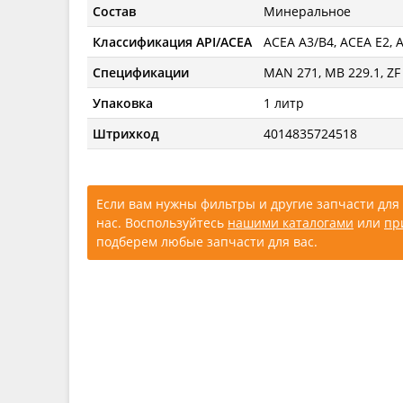
Состав
Минеральное
Классификация API/ACEA
ACEA A3/B4, ACEA E2, AP
Спецификации
MAN 271, MB 229.1, ZF
Упаковка
1 литр
Штрихкод
4014835724518
Если вам нужны фильтры и другие запчасти для 
нас. Воспользуйтесь
нашими каталогами
или
пр
подберем любые запчасти для вас.