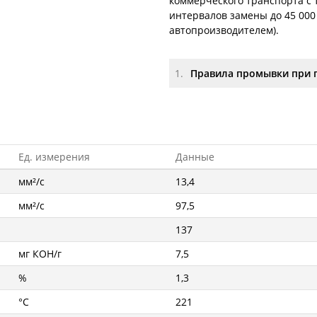
коммерческого транспорта с
интервалов замены до 45 000 
автопроизводителем).
1.
Правила промывки при 
Ед. измерения
Данные
мм²/с
13,4
мм²/с
97,5
137
мг КОН/г
7,5
%
1,3
°C
221