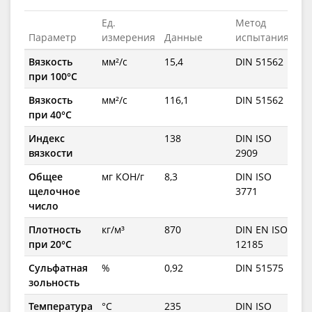
Ед.
Метод
Параметр
измерения
Данные
испытания
Вязкость
мм²/с
15,4
DIN 51562
при 100°C
Вязкость
мм²/с
116,1
DIN 51562
при 40°C
Индекс
138
DIN ISO
вязкости
2909
Общее
мг КОН/г
8,3
DIN ISO
щелочное
3771
число
Плотность
кг/м³
870
DIN EN ISO
при 20°C
12185
Сульфатная
%
0,92
DIN 51575
зольность
Температура
°C
235
DIN ISO