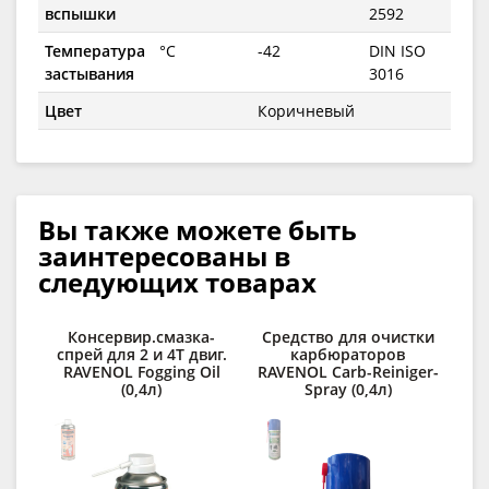
вспышки
2592
Температура
°C
-42
DIN ISO
застывания
3016
Цвет
Коричневый
Вы также можете быть
заинтересованы в
следующих товарах
Консервир.смазка-
Средство для очистки
спрей для 2 и 4Т двиг.
карбюраторов
RAVENOL Fogging Oil
RAVENOL Carb-Reiniger-
(0,4л)
Spray (0,4л)