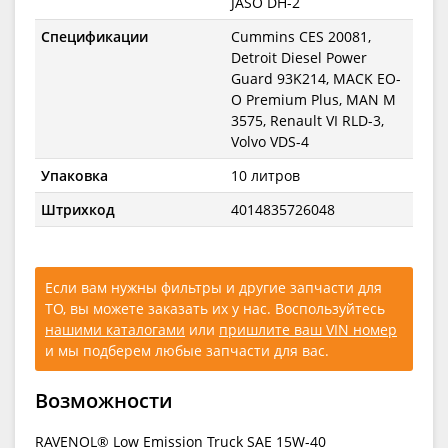
JASO DH-2
Спецификации
Cummins CES 20081,
Detroit Diesel Power
Guard 93K214, MACK EO-
O Premium Plus, MAN M
3575, Renault VI RLD-3,
Volvo VDS-4
Упаковка
10 литров
Штрихкод
4014835726048
Если вам нужны фильтры и другие запчасти для
ТО, вы можете заказать их у нас. Воспользуйтесь
нашими каталогами
или
пришлите ваш VIN номер
и мы подберем любые запчасти для вас.
Возможности
RAVENOL® Low Emission Truck SAE 15W-40