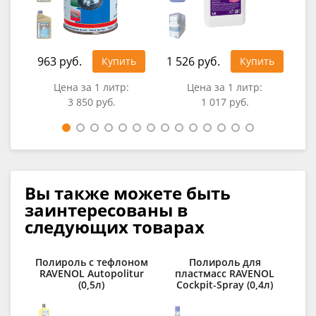
963 руб.
1 526 руб.
3 2
Купить
Купить
Цена за 1 литр:
Цена за 1 литр:
3 850 руб.
1 017 руб.
Вы также можете быть
заинтересованы в
следующих товарах
Полироль с тефлоном
Полироль для
RAVENOL Autopolitur
пластмасс RAVENOL
(0,5л)
Cockpit-Spray (0,4л)