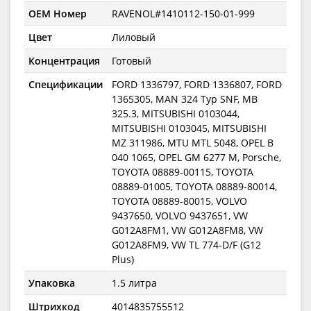
OEM Номер
RAVENOL#1410112-150-01-999
Цвет
Лиловый
Концентрация
Готовый
Спецификации
FORD 1336797, FORD 1336807, FORD
1365305, MAN 324 Typ SNF, MB
325.3, MITSUBISHI 0103044,
MITSUBISHI 0103045, MITSUBISHI
MZ 311986, MTU MTL 5048, OPEL B
040 1065, OPEL GM 6277 M, Porsche,
TOYOTA 08889-00115, TOYOTA
08889-01005, TOYOTA 08889-80014,
TOYOTA 08889-80015, VOLVO
9437650, VOLVO 9437651, VW
G012A8FM1, VW G012A8FM8, VW
G012A8FM9, VW TL 774-D/F (G12
Plus)
Упаковка
1.5 литра
Штрихкод
4014835755512