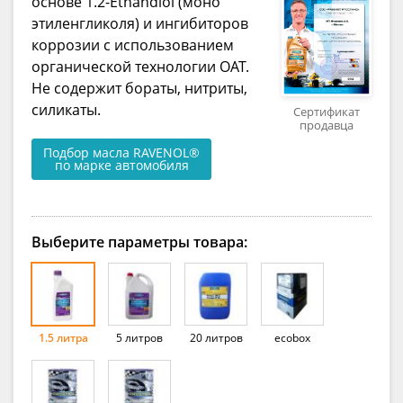
основе 1.2-Ethandiol (моно
этиленгликоля) и ингибиторов
коррозии с использованием
органической технологии OAT.
Не содержит бораты, нитриты,
силикаты.
Сертификат
продавца
Подбор масла RAVENOL®
по марке автомобиля
Выберите параметры товара:
1.5 литра
5 литров
20 литров
ecobox