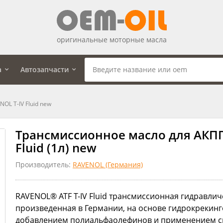
оригинальные моторные масла
а
Автозапчасти
L T-IV Fluid new
Трансмиссионное масло для АКПП
Fluid (1л) new
Производитель:
RAVENOL (Германия)
RAVENOL® ATF T-IV Fluid трансмиссионная гидравлич
произведенная в Германии, на основе гидрокрекинг
добавлением полиальфаолефинов и применением с