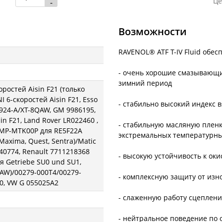
Це
-
Возможности
RAVENOL® ATF T-IV Fluid обес
- очень хорошие смазывающи
зимний период
ростей Aisin F21 (только
 6-скоростей Aisin F21, Esso
- стабильно высокий индекс в
924-A/XT-8QAW, GM 9986195,
in F21, Land Rover LR022460 ,
- стабильную масляную плен
9MP-MTK00P для RE5F22A
экстремальных температурны
Maxima, Quest, Sentra)/Matic
40774, Renault 7711218368
- высокую устойчивость к ок
я Getriebe SU0 und SU1,
 (AW)/00279-000T4/00279-
- комплексную защиту от изн
40, VW G 055025A2
- слаженную работу сцеплен
- нейтральное поведение по