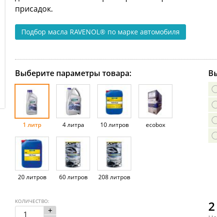
присадок.
Подбор масла RAVENOL®
по марке автомобиля
Выберите параметры товара:
Вы
1 литр
4 литра
10 литров
ecobox
20 литров
60 литров
208 литров
КОЛИЧЕСТВО:
2
+