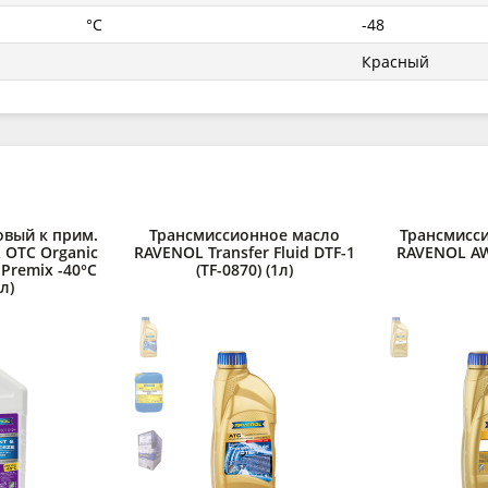
°C
-48
Красный
овый к прим.
Трансмиссионное масло
Трансмисс
 OTC Organic
RAVENOL Transfer Fluid DTF-1
RAVENOL AWD
 Premix -40°C
(TF-0870) (1л)
5л)