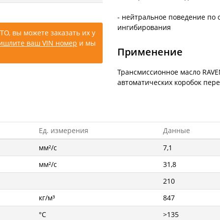
- нейтральное поведение по
ингибирования
ТО, вы можете заказать их у
ишлите ваш VIN номер
и мы
Применение
Трансмиссионное масло RAVEN
автоматических коробок пере
Ед. измерения
Данные
мм²/с
7,1
мм²/с
31,8
210
кг/м³
847
°C
>135