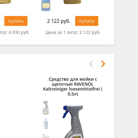
2 122 руб.
2 029 ру
Купить
Купить
итр:
4 030 руб.
Цена за 1 литр:
2 122 руб.
Цена за 1
Средство для мойки с
Дистилли
щелочью RAVENOL
RAVENOL des
Kaltreiniger loesemittelfrei (
0,5л)