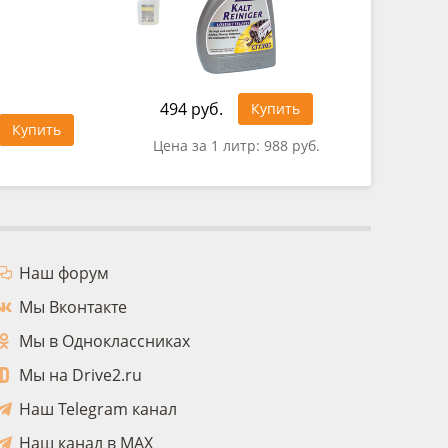
494 руб.
321 руб
Купить
Купить
Цена за 1 литр:
988 руб.
Цена за 
Наш форум
Мы Вконтакте
Мы в Одноклассниках
Мы на Drive2.ru
Наш Telegram канал
Наш канал в MAX