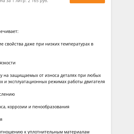
на за 1 литр:
2 165 руб.
печивает:
е свойства даже при низких температурах в
язкости
ку на защищаемых от износа деталях при любых
х и эксплуатационных режимах работы двигателя
ислению
оса, коррозии и пенообразования
ия
 отношению к уплотнительным материалам