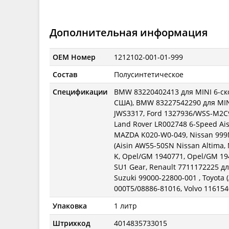
Дополнительная информация
OEM Номер
1212102-001-01-999
Состав
Полусинтетическое
Спецификации
BMW 83220402413 для MINI 6-ско
США), BMW 83227542290 для MINI
JWS3317, Ford 1327936/WSS-M2C
Land Rover LR002748 6-Speed Ais
MAZDA K020-W0-049, Nissan 99
(Aisin AW55-50SN Nissan Altima, 
K, Opel/GM 1940771, Opel/GM 19
SU1 Gear, Renault 7711172225 дл
Suzuki 99000-22800-001 , Toyota
000T5/08886-81016, Volvo 11615
Упаковка
1 литр
Штрихкод
4014835733015