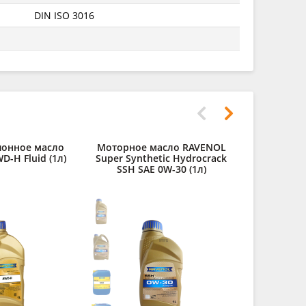
DIN ISO 3016
ионное масло
Моторное масло RAVENOL
Масло R
-H Fluid (1л)
Super Synthetic Hydrocrack
снегоуборо
SSH SAE 0W-30 (1л)
5W-3