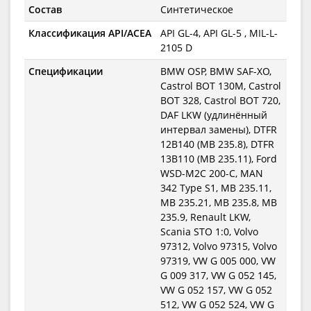
Состав
Синтетическое
Классификация API/ACEA
API GL-4, API GL-5 , MIL-L-
2105 D
Спецификации
BMW OSP, BMW SAF-XO,
Castrol BOT 130M, Castrol
BOT 328, Castrol BOT 720,
DAF LKW (удлинённый
интервал замены), DTFR
12B140 (MB 235.8), DTFR
13B110 (MB 235.11), Ford
WSD-M2C 200-C, MAN
342 Type S1, MB 235.11,
MB 235.21, MB 235.8, MB
235.9, Renault LKW,
Scania STO 1:0, Volvo
97312, Volvo 97315, Volvo
97319, VW G 005 000, VW
G 009 317, VW G 052 145,
VW G 052 157, VW G 052
512, VW G 052 524, VW G