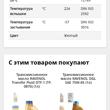
20°C
12185
Температура
°C
224
DIN ISO
вспышки
2592
Температура
°C
-57
DIN ISO
застывания
3016
Цвет
Желтый
С этим товаром покупают
Трансмиссионное
Трансмиссионное
масло RAVENOL
масло RAVENOL DGL
ма
Transfer Fluid DTF-1 (TF-
SAE 75W-85 (1л)
0870) (1л)