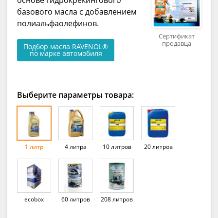
базового масла с добавлением
полиальфаолефинов.
Сертификат
продавца
Подбор масла RAVENOL®
по марке автомобиля
Выберите параметры товара:
1 литр
4 литра
10 литров
20 литров
ecobox
60 литров
208 литров