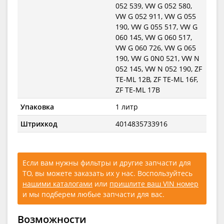
052 539, VW G 052 580,
VW G 052 911, VW G 055
190, VW G 055 517, VW G
060 145, VW G 060 517,
VW G 060 726, VW G 065
190, VW G 0N0 521, VW N
052 145, VW N 052 190, ZF
TE-ML 12B, ZF TE-ML 16F,
ZF TE-ML 17B
Упаковка
1 литр
Штрихкод
4014835733916
Если вам нужны фильтры и другие запчасти для
ТО, вы можете заказать их у нас. Воспользуйтесь
нашими каталогами
или
пришлите ваш VIN номер
и мы подберем любые запчасти для вас.
Возможности