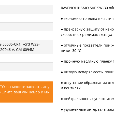
RAVENOL® SMO SAE 5W-30 об
● экономию топлива в частич
● прекрасную защиту от изно
скоростных режимах эксплуат
 9.55535-CR1, Ford WSS-
● отличные показатели при х
M2C946-A, GM 6094M
ниже -30 °C
● прочную масляную пленку 
● низкую испаряемость, пон
● отсутствие образования от
ТО, вы можете заказать их у
и вентилях
ишлите ваш VIN номер
и мы
● нейтральность к уплотнит
● удлиненные интервалы зам