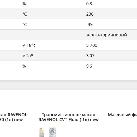
%
0,8
°C
236
°C
-39
желто-коричневый
мПа*с
5 700
мПа*с
3,07
%
9,6
сло RAVENOL
Трансмиссионное масло
Масляный фил
30 (1л) new
RAVENOL CVT Fluid ( 1л) new