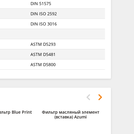
DIN 51575
DIN ISO 2592
DIN ISO 3016
ASTM D5293
ASTM D5481
ASTM D5800
ьтр Blue Print
Фильтр масляный элемент
Свеча заж
(вставка) Azumi