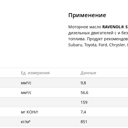
Применение
Моторное масло
RAVENOL® S
дизельных двигателей с и бе
топлива. Продукт рекомендов
Subaru, Toyota, Ford, Chrysler
Ед. измерения
Данные
мм²/с
9,8
мм²/с
56,6
159
мг КОН/г
7,4
кг/м³
851