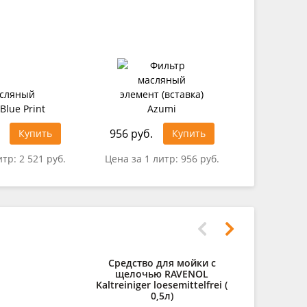
956 руб.
3 559 ру
Купить
Купить
итр:
2 521 руб.
Цена за 1 литр:
956 руб.
Цена за 1
Средство для мойки с
Дистилли
щелочью RAVENOL
RAVENOL des
Kaltreiniger loesemittelfrei (
0,5л)