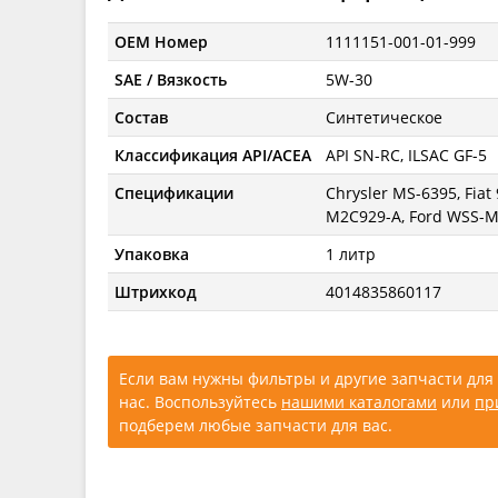
OEM Номер
1111151-001-01-999
SAE / Вязкость
5W-30
Состав
Синтетическое
Классификация API/ACEA
API SN-RC, ILSAC GF-5
Спецификации
Chrysler MS-6395, Fiat
M2C929-A, Ford WSS-
Упаковка
1 литр
Штрихкод
4014835860117
Если вам нужны фильтры и другие запчасти для 
нас. Воспользуйтесь
нашими каталогами
или
пр
подберем любые запчасти для вас.