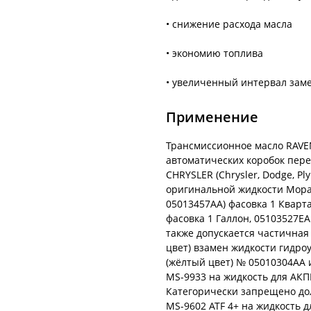
• снижение расхода масла
• экономию топлива
• увеличенный интервал зам
Применение
Трансмиссионное масло RAVEN
автоматических коробок пер
CHRYSLER (Chrysler, Dodge, Pl
оригинальной жидкости Mopa
05013457AA) фасовка 1 Кварт
фасовка 1 Галлон, 05103527EA
также допускается частичная
цвет) взамен жидкости гидро
(жёлтый цвет) № 05010304AA 
MS-9933 на жидкость для АК
Категорически запрещено до
MS-9602 ATF 4+ на жидкость 