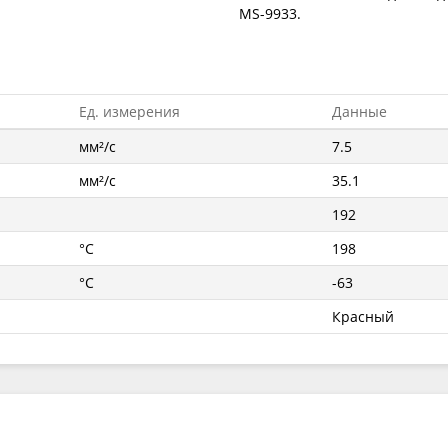
MS-9933.
Ед. измерения
Данные
мм²/с
7.5
мм²/с
35.1
192
°C
198
°C
-63
Красный