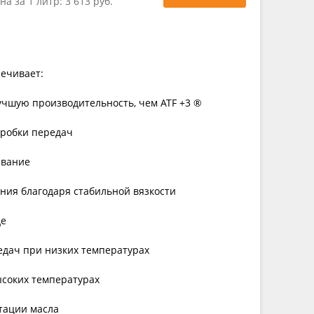
на за 1 литр:
3 613 руб.
печивает:
учшую производительность, чем ATF +3 ®
оробки передач
ивание
ния благодаря стабильной вязкости
де
едач при низких температурах
ысоких температурах
тации масла