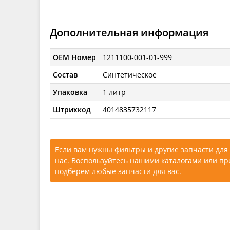
Дополнительная информация
OEM Номер
1211100-001-01-999
Состав
Синтетическое
Упаковка
1 литр
Штрихкод
4014835732117
Если вам нужны фильтры и другие запчасти для 
нас. Воспользуйтесь
нашими каталогами
или
пр
подберем любые запчасти для вас.