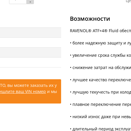
Це
-
Возможности
RAVENOL® ATF+4® Fluid обес
• более надежную защиту и л
• увеличение срока службы к
• снижение затрат на обслуж
• лучшее качество переключе
ТО, вы можете заказать их у
ишлите ваш VIN номер
и мы
• лучшую текучесть при холо
• плавное переключение пер
• низкий износ даже при нев
• длительный период эксплуа