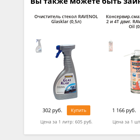
Вы также можете быть заи
Очиститель стекол RAVENOL
Консервир.сма
Glasklar (0,5л)
2 и 4Т двиг. R
Oil (0
302 руб.
1 166 руб.
Купить
Цена за 1 литр:
605 руб.
Цена за 1 ш