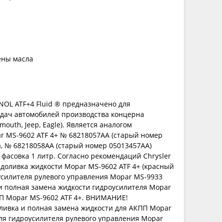
ены масла
OL ATF+4 Fluid ® предназначено для
едач автомобилей производства концерна
ymouth, Jeep, Eagle). Является аналогом
r MS-9602 ATF 4+ № 68218057AA (старый номер
а, № 68218058AA (старый номер 05013457AA)
 фасовка 1 литр. Согласно рекомендаций Chrysler
 доливка жидкости Mopar MS-9602 ATF 4+ (красный
усилителя рулевого управления Mopar MS-9933
и полная замена жидкости гидроусилителя Mopar
ПП Mopar MS-9602 ATF 4+. ВНИМАНИЕ!
ливка и полная замена жидкости для АКПП Mopar
для гидроусилителя рулевого управления Mopar