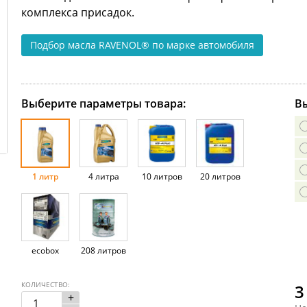
комплекса присадок.
Подбор масла RAVENOL®
по марке автомобиля
Выберите параметры товара:
Вы
1 литр
4 литра
10 литров
20 литров
ecobox
208 литров
КОЛИЧЕСТВО:
3
+