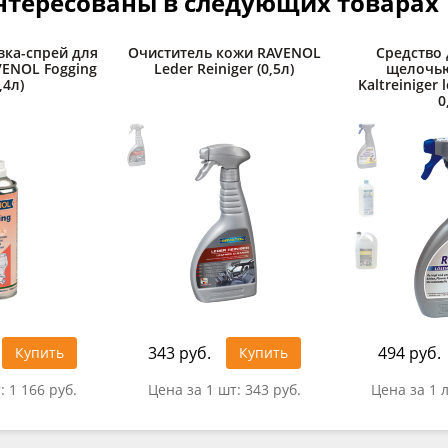
нтересованы в следующих товарах
зка-спрей для
Очиститель кожи RAVENOL
Средство 
AVENOL Fogging
Leder Reiniger (0,5л)
щелочь
,4л)
Kaltreiniger l
0
343 руб.
494 руб.
Купить
Купить
т:
1 166 руб.
Цена за 1 шт:
343 руб.
Цена за 1 