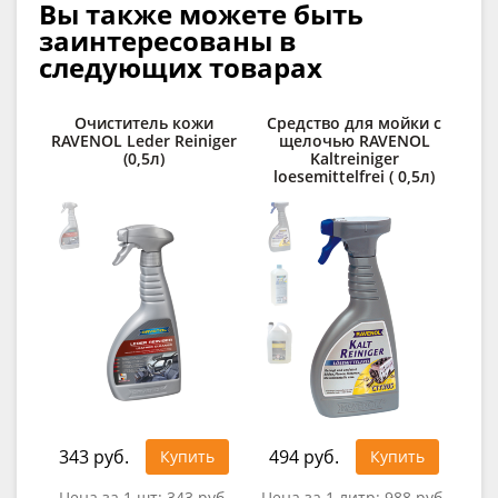
Вы также можете быть
заинтересованы в
следующих товарах
Очиститель кожи
Средство для мойки с
Д
RAVENOL Leder Reiniger
щелочью RAVENOL
(0,5л)
Kaltreiniger
des
loesemittelfrei ( 0,5л)
343 руб.
494 руб.
32
Купить
Купить
Цена за 1 шт:
343 руб.
Цена за 1 литр:
988 руб.
Цен