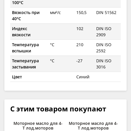
100°C
Вязкость при
мм²/с
150,5
DIN 51562
40°C
Индекс
102
DIN ISO
вязкости
2909
Температура
°C
210
DIN ISO
вспышки
2592
Температура
°C
-27
DIN ISO
застывания
3016
Цвет
Синий
С этим товаром покупают
Моторное масло для 4-
Моторное масло для 4-
М
T лод.моторов
T лод.моторов