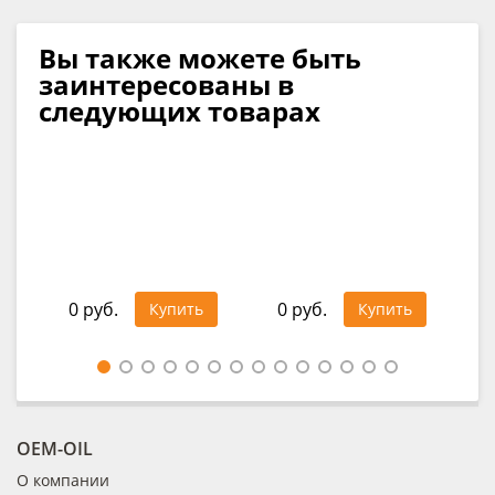
Вы также можете быть
заинтересованы в
следующих товарах
Д
des
32
0 руб.
0 руб.
Купить
Купить
Цен
OEM-OIL
О компании