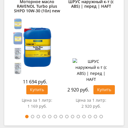
Моторное масло
ШРУС наружный к-т (c
К
RAVENOL Turbo plus
ABS) | перед | HAFT
д
SHPD 10W-30 (10л) new
11 694 руб.
2 920 руб.
8 4
Купить
Купить
Цена за 1 литр:
Цена за 1 литр:
1 169 руб.
2 920 руб.