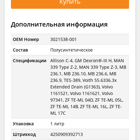
Купить
Дополнительная информация
OEM Номер
3021538-001
Состав
Полусинтетическое
Спецификации
Allison C-4, GM Dexron®-III H, MAN
339 Type Z-2, MAN 339 Type Z-3, MB
236.1, MB 236.10, MB 236.6, MB
236.9, TES-389, Voith 55.6336.3x
Extended Drain (G1363), Volvo
1161521, Volvo 1161621, Volvo
97341, ZF TE-ML 04D, ZF TE-ML 05L,
ZF TE-ML 14B, ZF TE-ML 16L, ZF TE-
ML 17C
Упаковка
1 литр
Штрихкод
4250909392713