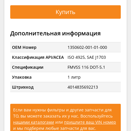
Купить
Дополнительная информация
OEM Номер
1350602-001-01-000
Классификация API/ACEA
ISO 4925, SAE J1703
Спецификации
FMVSS 116 DOT-5.1
Упаковка
1 литр
Штрихкод
4014835692213
Если вам нужны фильтры и другие запчасти для
ТО, вы можете заказать их у нас. Воспользуйтесь
нашими каталогами
или
пришлите ваш VIN номер
и мы подберем любые запчасти для вас.