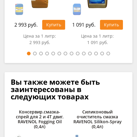
2 993 руб.
1 091 руб.
Купить
Купить
1 1
Цена за 1 литр:
Цена за 1 литр:
2 993 руб.
1 091 руб.
Цен
Вы также можете быть
заинтересованы в
следующих товарах
Консервир.смазка-
Силиконовый
При
спрей для 2 и 4Т двиг.
очиститель смазка
RAVENOL Fogging Oil
RAVENOL Silikon-Spray
RA
(0,4л)
(0,4л)
E