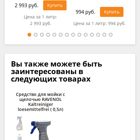
2 993 руб.
2 6
Купить
994 руб.
Купить
Цена за 1 литр:
2 993 руб.
Цена за 1 литр:
994 руб.
Вы также можете быть
заинтересованы в
следующих товарах
Средство для мойки с
щелочью RAVENOL
RAV
Kaltreiniger
loesemittelfrei ( 0,5л)