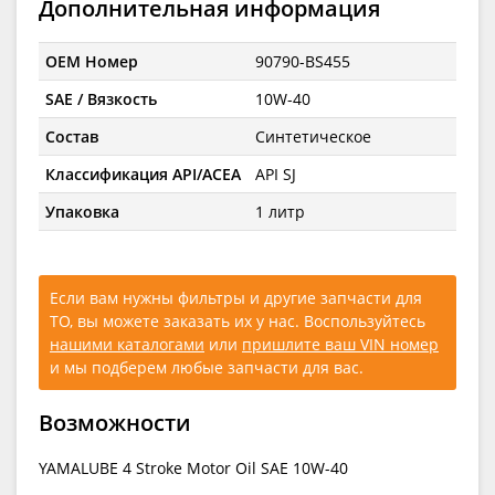
Дополнительная информация
OEM Номер
90790-BS455
SAE / Вязкость
10W-40
Состав
Синтетическое
Классификация API/ACEA
API SJ
Упаковка
1 литр
Если вам нужны фильтры и другие запчасти для
ТО, вы можете заказать их у нас. Воспользуйтесь
нашими каталогами
или
пришлите ваш VIN номер
и мы подберем любые запчасти для вас.
Возможности
YAMALUBE 4 Stroke Motor Oil SAE 10W-40