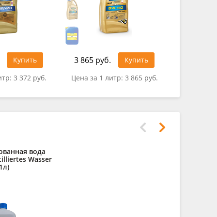
3 865 руб.
3 559 ру
Купить
Купить
итр:
3 372 руб.
Цена за 1 литр:
3 865 руб.
Цена за 1
ованная вода
Полирол
lliertes Wasser
RAVENOL Au
1л)