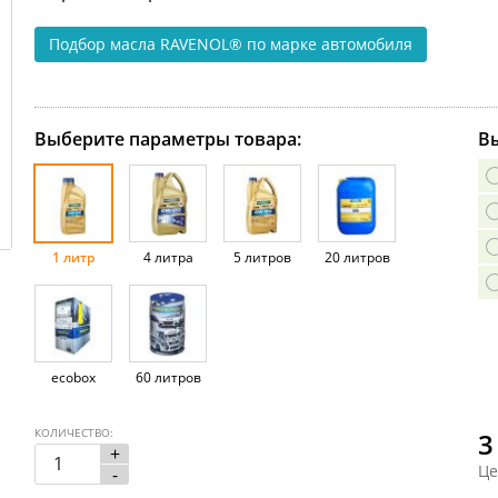
Подбор масла RAVENOL®
по марке автомобиля
Выберите параметры товара:
Вы
1 литр
4 литра
5 литров
20 литров
ecobox
60 литров
КОЛИЧЕСТВО:
3
+
Це
-