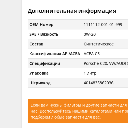
Дополнительная информация
OEM Номер
1111112-001-01-999
SAE / Вязкость
0W-20
Состав
Синтетическое
Классификация API/ACEA
ACEA C5
Спецификации
Porsche C20, VW/AUDI 
Упаковка
1 литр
Штрихкод
4014835862036
Если вам нужны фильтры и другие запчасти для 
нас. Воспользуйтесь
нашими каталогами
или
пр
подберем любые запчасти для вас.