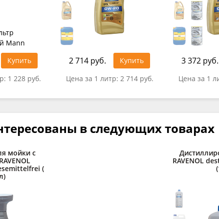
2 714 руб.
3 372 руб.
Купить
Купить
тр:
1 228 руб.
Цена за 1 литр:
2 714 руб.
Цена за 1 л
нтересованы в следующих товарах
ля мойки с
Дистиллир
RAVENOL
RAVENOL desti
esemittelfrei (
(
л)