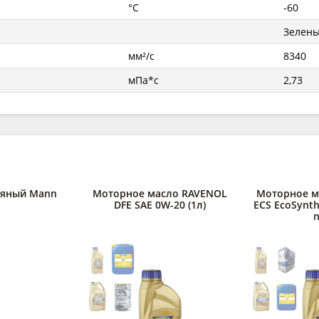
°C
-60
Зелен
мм²/с
8340
мПа*с
2,73
ляный Mann
Моторное масло RAVENOL
Моторное м
DFE SAE 0W-20 (1л)
ECS EcoSynth