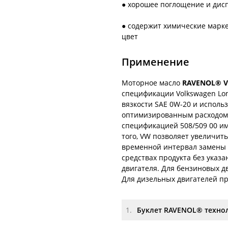
● хорошее поглощение и дис
● содержит химические марк
цвет
Применение
Моторное масло
RAVENOL® V
спецификации Volkswagen Long
вязкости SAE 0W-20 и использ
оптимизированным расходом то
спецификацией 508/509 00 име
того, VW позволяет увеличит
временной интервал замены 
средствах продукта без указа
двигателя. Для бензиновых д
Для дизельных двигателей п
1.
Буклет RAVENOL® техно