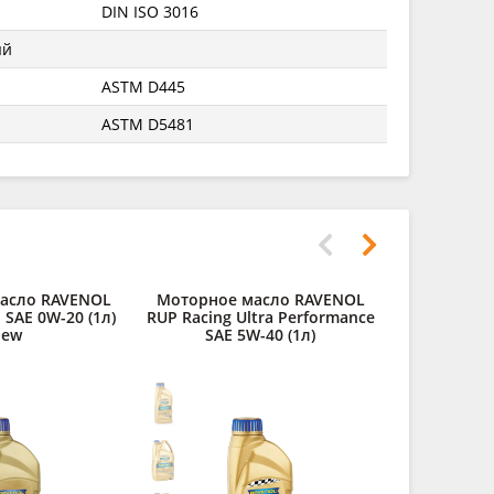
DIN ISO 3016
ый
ASTM D445
ASTM D5481
асло RAVENOL
Моторное масло RAVENOL
Моторное
 SAE 0W-20 (1л)
RUP Racing Ultra Performance
VSW SAE 0
new
SAE 5W-40 (1л)