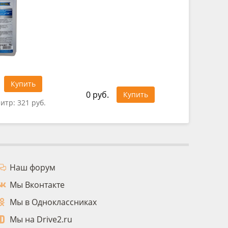
1 025 ру
Купить
0 руб.
Купить
литр:
321 руб.
Цена за 
Наш форум
Мы Вконтакте
Мы в Одноклассниках
Мы на Drive2.ru