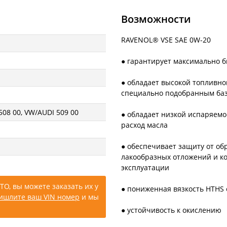
Возможности
RAVENOL® VSE SAE 0W-20
● гарантирует максимально 
● обладает высокой топливно
специально подобранным ба
508 00, VW/AUDI 509 00
● обладает низкой испаряемо
расход масла
● обеспечивает защиту от об
лакообразных отложений и к
эксплуатации
ТО, вы можете заказать их у
● пониженная вязкость HTHS
ишлите ваш VIN номер
и мы
● устойчивость к окислению