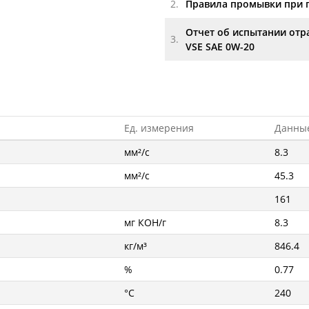
2.
Правила промывки при 
Отчет об испытании отр
3.
VSE SAE 0W-20
Ед. измерения
Данны
мм²/с
8.3
мм²/с
45.3
161
мг КОН/г
8.3
кг/м³
846.4
%
0.77
°C
240