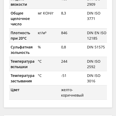
вязкости
2909
Общее
мг КОН/г
8,3
DIN ISO
щелочное
3771
число
Плотность
кг/м³
846
DIN EN ISO
при 20°C
12185
Сульфатная
%
0,8
DIN 51575
зольность
Температура
°C
244
DIN ISO
вспышки
2592
Температура
°C
-51
DIN ISO
застывания
3016
Цвет
желто-
коричневый