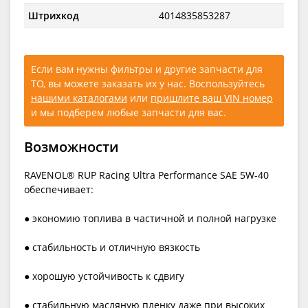
Штрихкод
4014835853287
Если вам нужны фильтры и другие запчасти для
ТО, вы можете заказать их у нас. Воспользуйтесь
нашими каталогами
или
пришлите ваш VIN номер
и мы подберем любые запчасти для вас.
Возможности
RAVENOL® RUP Racing Ultra Performance SAE 5W-40
обеспечивает:
● экономию топлива в частичной и полной нагрузке
● стабильность и отличную вязкость
● хорошую устойчивость к сдвигу
● стабильную масляную пленку даже при высоких