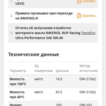
Скачать
1.
USVO
Правила промывки при переходе
Скачать
2.
на RAVENOL®
Отчеты об испытании отработок
3.
моторного масла RAVENOL RUP Racing
Перейти
Ultra Performance SAE 5W-40
Технические данные
Ед.
Метод
Параметр
измерения
Данные
испытания
Вязкость
мм²/с
14,3
DIN 51562
при 100°C
Вязкость
мм²/с
87,5
DIN 51562
при 40°C
Индекс
169
DIN ISO