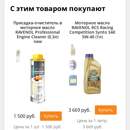
С этим товаром покупают
Присадка-очиститель в
Моторное масло
моторное масло
RAVENOL RCS Racing
RAVENOL Professional
Competition Synto SAE
RAV
Engine Cleaner (0,3л)
5W-40 (1л)
new
3 669 руб.
2 7
Купить
1 500 руб.
Купить
Цена за 1 литр:
Цена за 1 шт:
1 500 руб.
3 669 руб.