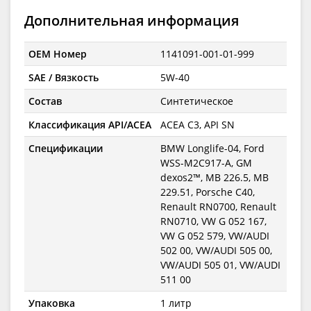
Дополнительная информация
OEM Номер
1141091-001-01-999
SAE / Вязкость
5W-40
Состав
Синтетическое
Классификация API/ACEA
ACEA C3, API SN
Спецификации
BMW Longlife-04, Ford
WSS-M2C917-A, GM
dexos2™, MB 226.5, MB
229.51, Porsche C40,
Renault RN0700, Renault
RN0710, VW G 052 167,
VW G 052 579, VW/AUDI
502 00, VW/AUDI 505 00,
VW/AUDI 505 01, VW/AUDI
511 00
Упаковка
1 литр