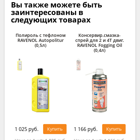
Вы также можете быть
заинтересованы в
следующих товарах
Полироль с тефлоном
Консервир.смазка-
RAVENOL Autopolitur
спрей для 2 и 4Т двиг.
(0,5л)
RAVENOL Fogging Oil
(0,4л)
1 025 руб.
1 166 руб.
Купить
Купить
0