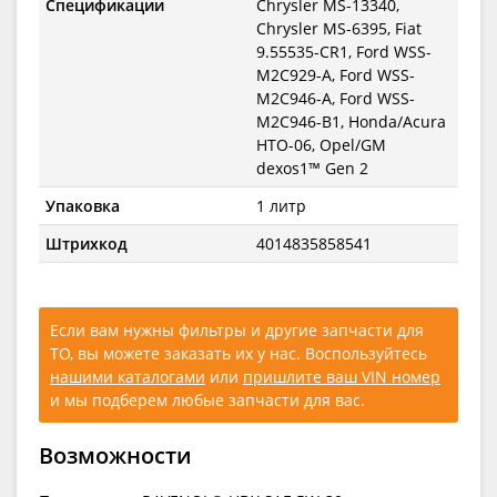
Спецификации
Chrysler MS-13340,
Chrysler MS-6395, Fiat
9.55535-CR1, Ford WSS-
M2C929-A, Ford WSS-
M2C946-A, Ford WSS-
M2C946-B1, Honda/Acura
HTO-06, Opel/GM
dexos1™ Gen 2
Упаковка
1 литр
Штрихкод
4014835858541
Если вам нужны фильтры и другие запчасти для
ТО, вы можете заказать их у нас. Воспользуйтесь
нашими каталогами
или
пришлите ваш VIN номер
и мы подберем любые запчасти для вас.
Возможности