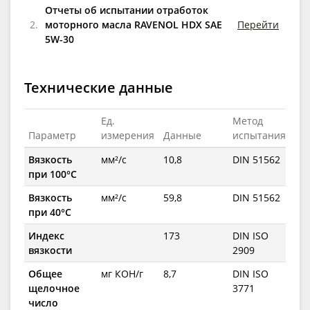
Отчеты об испытании отработок
2.
моторного масла RAVENOL HDX SAE
Перейти
5W-30
Технические данные
Ед.
Метод
Параметр
измерения
Данные
испытания
Вязкость
мм²/с
10,8
DIN 51562
при 100°C
Вязкость
мм²/с
59,8
DIN 51562
при 40°C
Индекс
173
DIN ISO
вязкости
2909
Общее
мг КОН/г
8,7
DIN ISO
щелочное
3771
число