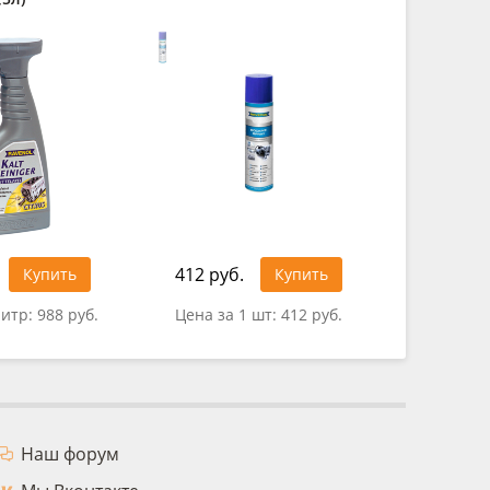
412 руб.
1 166 ру
Купить
Купить
литр:
988 руб.
Цена за 1 шт:
412 руб.
Цена за 
Наш форум