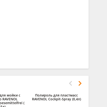
для мойки с
Полироль для пластмасс
Консервир.
ю RAVENOL
RAVENOL Cockpit-Spray (0,4л)
2 и 4Т двиг
oesemittelfrei (
Oi
,5л)