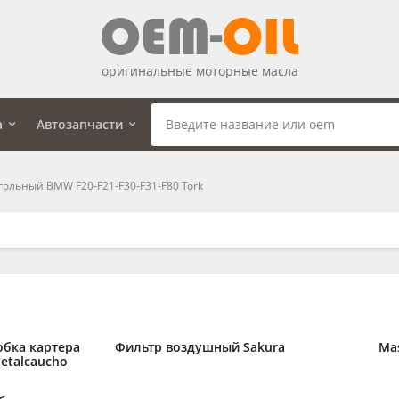
оригинальные моторные масла
а
Автозапчасти
гольный BMW F20-F21-F30-F31-F80 Tork
обка картера
Фильтр воздушный Sakura
Ma
etalcaucho