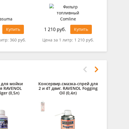
1 210 руб.
1 991 ру
Купить
Купить
литр:
360 руб.
Цена за 1 литр:
1 210 руб.
Цена за 1
 для мойки
Консервир.смазка-спрей для
Присадка
ля RAVENOL
2 и 4Т двиг. RAVENOL Fogging
моторное
iger (0,5л)
Oil (0,4л)
Profession
(0