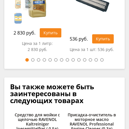
2 830 руб.
1 2
Купить
536 руб.
Купить
Цена за 1 литр:
2 830 руб.
Цена за 1 шт:
536 руб.
Вы также можете быть
заинтересованы в
следующих товарах
Средство для мойки с
Присадка-очиститель в
щелочью RAVENOL
моторное масло
Kaltreiniger
RAVENOL Professional
loesemittelfrei ( 0,5л)
Engine Cleaner (0,3л)