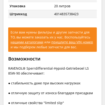
Упаковка
20 литров
Штрихкод
4014835738423
Если вам нужны фильтры и другие запчасти для
ТО, вы можете заказать их у нас. Воспользуйтесь
нашими каталогами
или
пришлите ваш VIN номер
и мы подберем любые запчасти для вас.
Возможности
RAVENOL® Sperrdifferential-Hypoid-Getriebeoel LS
85W-90 обеспечивает:
● стабильность даже при высоких нагрузках
● отличную защиту от износа благодаря присадкам
● отличные свойства "limited slip"