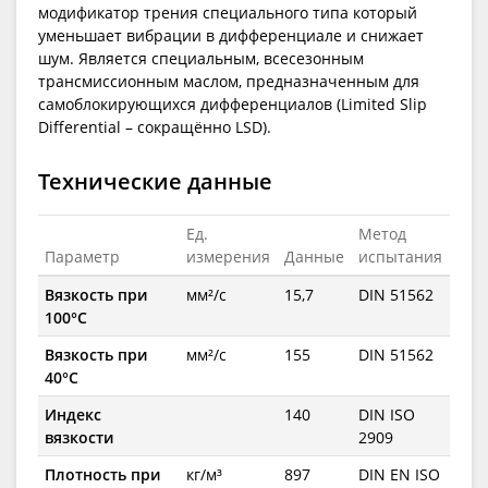
модификатор трения специального типа который
уменьшает вибрации в дифференциале и снижает
шум. Является специальным, всесезонным
трансмиссионным маслом, предназначенным для
самоблокирующихся дифференциалов (Limited Slip
Differential – сокращённо LSD).
Технические данные
Ед.
Метод
Параметр
измерения
Данные
испытания
Вязкость при
мм²/с
15,7
DIN 51562
100°C
Вязкость при
мм²/с
155
DIN 51562
40°C
Индекс
140
DIN ISO
вязкости
2909
Плотность при
кг/м³
897
DIN EN ISO