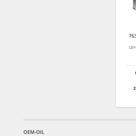
763
Цен
2
OEM-OIL