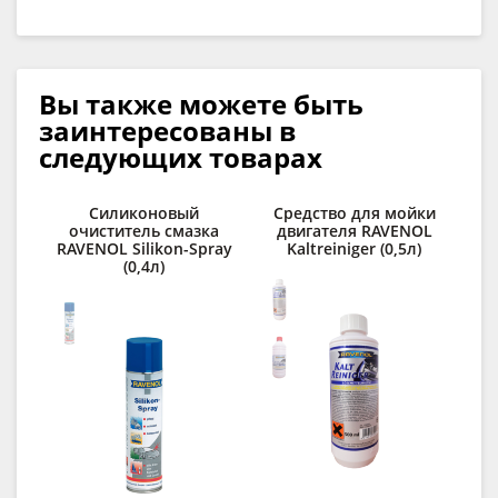
Вы также можете быть
заинтересованы в
следующих товарах
Силиконовый
Средство для мойки
К
очиститель смазка
двигателя RAVENOL
сп
RAVENOL Silikon-Spray
Kaltreiniger (0,5л)
R
(0,4л)