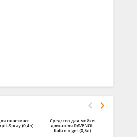
ля пластмасс
Средство для мойки
Очистител
it-Spray (0,4л)
двигателя RAVENOL
Leder R
Kaltreiniger (0,5л)