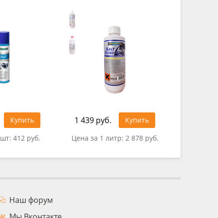
1 439 руб.
343 руб
Купить
Купить
 шт:
412 руб.
Цена за 1 литр:
2 878 руб.
Цена за
Наш форум
Мы Вконтакте