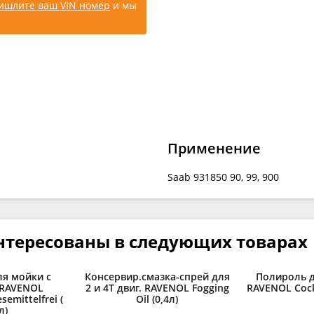
ишлите ваш VIN номер
и мы
Применение
Saab 931850 90, 99, 900
нтересованы в следующих товарах
ля мойки с
Консервир.смазка-спрей для
Полироль д
RAVENOL
2 и 4Т двиг. RAVENOL Fogging
RAVENOL Cockp
esemittelfrei (
Oil (0,4л)
л)