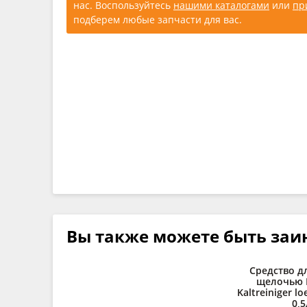
нас. Воспользуйтесь
нашими каталогами
или
пр
подберем любые запчасти для вас.
Вы также можете быть заи
Средство д
щелочью 
Kaltreiniger lo
0,5