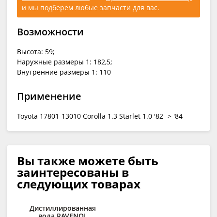
и мы подберем любые запчасти для вас.
Возможности
Высота: 59;
Наружные размеры 1: 182,5;
Внутренние размеры 1: 110
Применение
Toyota 17801-13010 Corolla 1.3 Starlet 1.0 '82 -> '84
Вы также можете быть
заинтересованы в
следующих товарах
Дистиллированная
Ср
вода RAVENOL