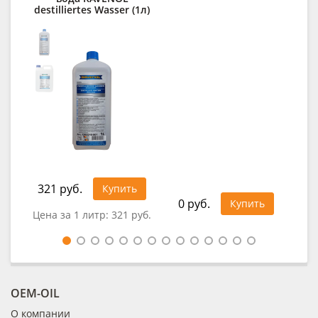
destilliertes Wasser (1л)
lo
321 руб.
49
Купить
0 руб.
Купить
Цена за 1 литр:
321 руб.
Це
OEM-OIL
О компании