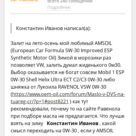
Всего 240 сообщений
Подробнее
Константин Иванов написал(а):
Залит на лето-осень мой любимый AMSOIL
(European Car Formula 5W-30 Improved ESP
Synthetic Motor Oil) Зимой в морозики раз
позволяет VW, залить думал жиденького 0w30.
Выбор оказывается не богат совсем Mobil 1 ESP
0W-30 Shell Helix Ultra ECT C2/C3 0W-30 либо
шняжка от Лукоила RAVENOL VSW 0W-30
(
https://www.oem-oil.com/forum/Maslo-v-DVS-na-
tuareg-cr/?p=1#post8221
) как тут
рекомендовали, почему то на сайте Равенола
при подборе масла не предлагается. Что лучше
взять на зиму
Константин Иванов
, какой
смысл переходить на 0W-30 , если у AMSOIL