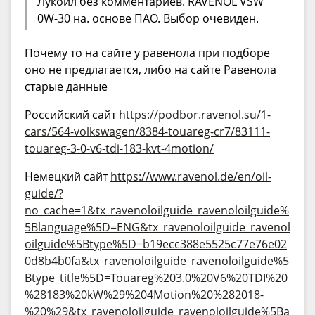
Лукойл без комментариев. RAVENOL VSW
0W-30 на. основе ПАО. Выбор очевиден.
Почему то на сайте у равенола при подборе
оно не предлагается, либо на сайте Равенола
старые данные
Российский сайт
https://podbor.ravenol.su/1-
cars/564-volkswagen/8384-touareg-cr7/83111-
touareg-3-0-v6-tdi-183-kvt-4motion/
Немецкий сайт
https://www.ravenol.de/en/oil-
guide/?
no_cache=1&tx_ravenoloilguide_ravenoloilguide%
5Blanguage%5D=ENG&tx_ravenoloilguide_ravenol
oilguide%5Btype%5D=b19ecc388e5525c77e76e02
0d8b4b0fa&tx_ravenoloilguide_ravenoloilguide%5
Btype_title%5D=Touareg%203.0%20V6%20TDI%20
%28183%20kW%29%204Motion%20%282018-
%20%29&tx_ravenoloilguide_ravenoloilguide%5Ba