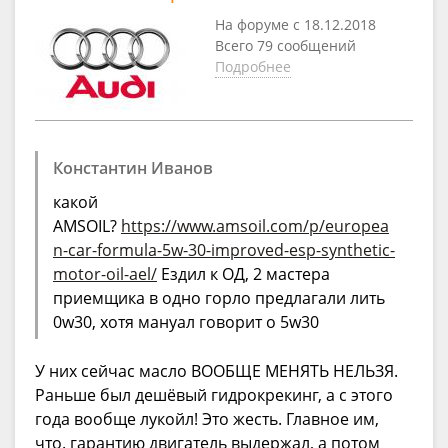
На форуме с 18.12.2018
Всего 79 сообщений
Подробнее
Константин Иванов
какой
AMSOIL?
https://www.amsoil.com/p/europea
n-car-formula-5w-30-improved-esp-synthetic-
motor-oil-ael/
Ездил к ОД, 2 мастера
приемщика в одно горло предлагали лить
0w30, хотя мануал говорит о 5w30
У них сейчас масло ВООБЩЕ МЕНЯТЬ НЕЛЬЗЯ.
Раньше был дешёвый гидрокрекинг, а с этого
года вообще лукойл! Это жесть. Главное им,
что. гарантию двигатель выдержал, а потом