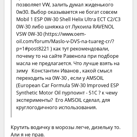
позволяет VW, залить думал жиденького
0w30. Выбор оказывается не богат совсем
Mobil 1 ESP 0W-30 Shell Helix Ultra ECT C2/C3
0W-30 либо шняжка от Лукоила RAVENOL
VSW 0W-30 (https://www.oem-
oil.com/forum/Maslo-v-DVS-na-tuareg-cr/?
p=1#post8221 ) как тут рекомендовали,
почему то на сайте Равенола при подборе
масла не предлагается. Что лучше взять на
зиму Константин Иванов , какой смысл
переходить на 0W-30 , если у AMSOIL
(European Car Formula 5W-30 Improved ESP
Synthetic Motor Oil пурпоинт - 51С ? к чему
эксперименты? Его AMSOIL сделал, для
круглогодичного использования.
Крутить водичку в морозы легче, дизельку то.
Али я не прав.