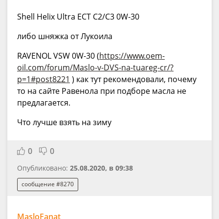
Shell Helix Ultra ECT C2/C3 0W-30
либо шняжка от Лукоила
RAVENOL VSW 0W-30 (
https://www.oem-
oil.com/forum/Maslo-v-DVS-na-tuareg-cr/?
p=1#post8221
) как тут рекомендовали, почему
то на сайте Равенола при подборе масла не
предлагается.
Что лучше взять на зиму
0
0
Опубликовано:
25.08.2020, в 09:38
сообщение #8270
MasloFanat