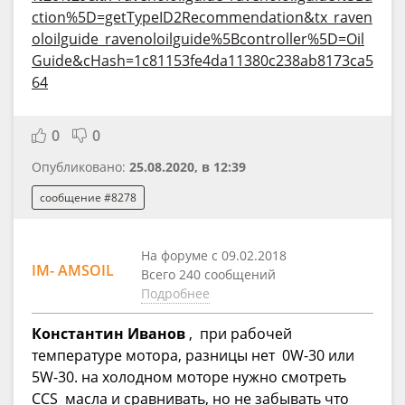
ction%5D=getTypeID2Recommendation&tx_raven
oloilguide_ravenoloilguide%5Bcontroller%5D=Oil
Guide&cHash=1c81153fe4da11380c238ab8173ca5
64
0
0
Опубликовано:
25.08.2020, в 12:39
сообщение #8278
На форуме с 09.02.2018
IM- AMSOIL
Всего 240 сообщений
Подробнее
Константин Иванов
, при рабочей
температуре мотора, разницы нет 0W-30 или
5W-30. на холодном моторе нужно смотреть
CCS масла и сравнивать, но не забывать что