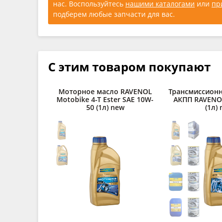
нас. Воспользуйтесь
нашими каталогами
или
пр
подберем любые запчасти для вас.
С этим товаром покупают
Моторное масло RAVENOL
Трансмиссионн
Motobike 4-T Ester SAE 10W-
АКПП RAVENO
50 (1л) new
(1л)