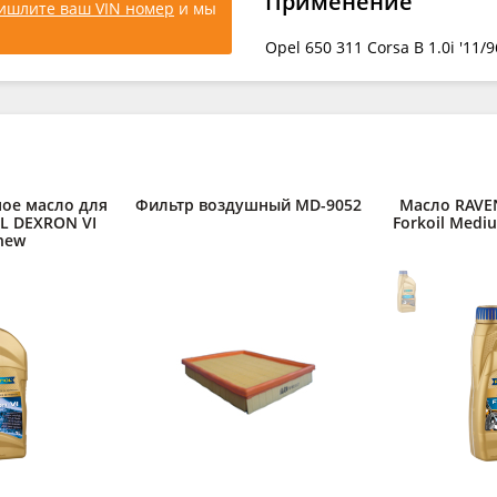
Применение
ишлите ваш VIN номер
и мы
Opel 650 311 Corsa B 1.0i '11/
ое масло для
Фильтр воздушный MD-9052
Масло RAVE
L DEXRON VI
Forkoil Medi
 new