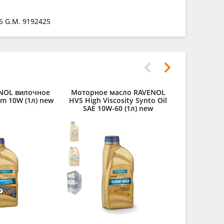
96 G.M. 9192425
NOL вилочное
Моторное масло RAVENOL
Моторное
um 10W (1л) new
HVS High Viscosity Synto Oil
HCS SAE 
SAE 10W-60 (1л) new