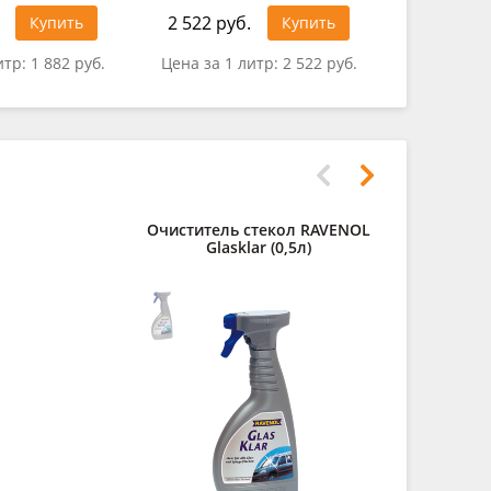
2 522 руб.
1 870 ру
Купить
Купить
итр:
1 882 руб.
Цена за 1 литр:
2 522 руб.
Цена за 1
Очиститель стекол RAVENOL
Средств
Glasklar (0,5л)
щелоч
Kaltreiniger