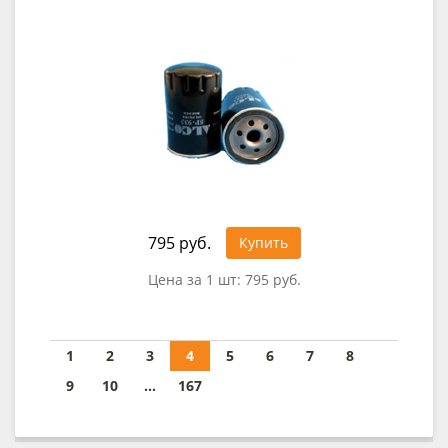
795 руб.
Купить
Цена за 1 шт:
795 руб.
1
2
3
4
5
6
7
8
9
10
...
167