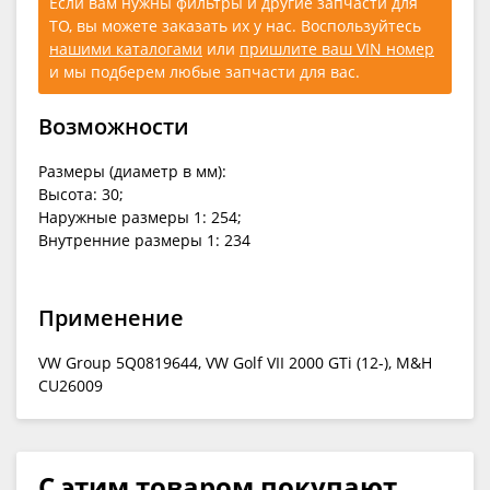
Если вам нужны фильтры и другие запчасти для
ТО, вы можете заказать их у нас. Воспользуйтесь
нашими каталогами
или
пришлите ваш VIN номер
и мы подберем любые запчасти для вас.
Возможности
Размеры (диаметр в мм):
Высота: 30;
Наружные размеры 1: 254;
Внутренние размеры 1: 234
Применение
VW Group 5Q0819644, VW Golf VII 2000 GTi (12-), M&H
CU26009
С этим товаром покупают