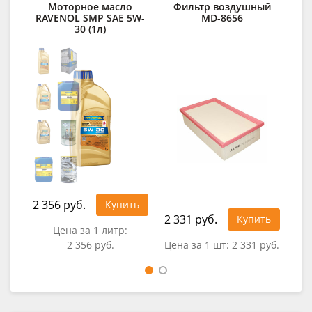
Моторное масло
Фильтр воздушный
Ф
RAVENOL SMP SAE 5W-
MD-8656
30 (1л)
2 356 руб.
Купить
2 331 руб.
55
Купить
Цена за 1 литр:
2 356 руб.
Цена за 1 шт:
2 331 руб.
Це