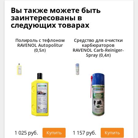
Вы также можете быть
заинтересованы в
следующих товарах
Полироль с тефлоном
Средство для очистки
RAVENOL Autopolitur
карбюраторов
(0,5л)
RAVENOL Carb-Reiniger-
Spray (0,4л)
1 025 руб.
1 157 руб.
0
Купить
Купить