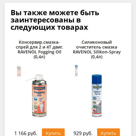
Вы также можете быть
заинтересованы в
следующих товарах
Консервир.смазка-
Силиконовый
По
спрей для 2 и 4Т двиг.
очиститель смазка
R
RAVENOL Fogging Oil
RAVENOL Silikon-Spray
(0,4л)
(0,4л)
1 166 руб.
929 руб.
1 0
Купить
Купить