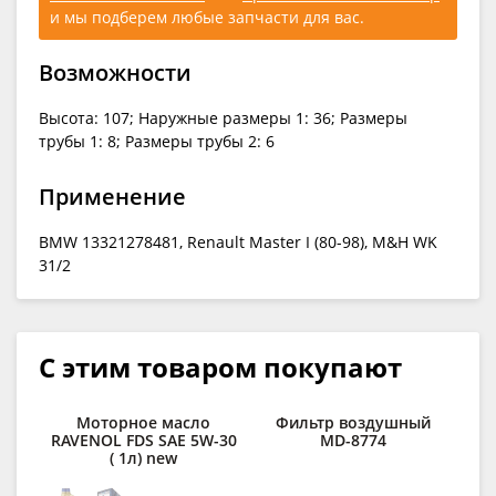
и мы подберем любые запчасти для вас.
Возможности
Высота: 107; Наружные размеры 1: 36; Размеры
трубы 1: 8; Размеры трубы 2: 6
Применение
BMW 13321278481, Renault Master I (80-98), M&H WK
31/2
С этим товаром покупают
Моторное масло
Фильтр воздушный
Ф
RAVENOL FDS SAE 5W-30
MD-8774
( 1л) new