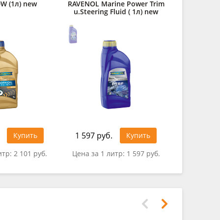
W (1л) new
RAVENOL Marine Power Trim
Motobike 4-
u.Steering Fluid ( 1л) new
50
1 597 руб.
2 330 ру
Купить
Купить
итр:
2 101 руб.
Цена за 1 литр:
1 597 руб.
Цена за 1