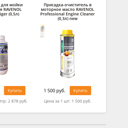
 для мойки
Присадка-очиститель в
Очистител
ля RAVENOL
моторное масло RAVENOL
Leder R
iger (0,5л)
Professional Engine Cleaner
(0,3л) new
1 500 руб.
343 руб
Купить
Купить
итр:
2 878 руб.
Цена за 1 шт:
1 500 руб.
Цена за