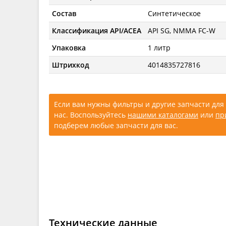
Состав
Синтетическое
Классификация API/ACEA
API SG, NMMA FC-W
Упаковка
1 литр
Штрихкод
4014835727816
Если вам нужны фильтры и другие запчасти для 
нас. Воспользуйтесь
нашими каталогами
или
пр
подберем любые запчасти для вас.
Технические данные