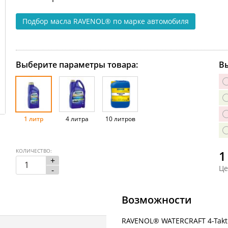
Подбор масла RAVENOL®
по марке автомобиля
Выберите параметры товара:
Вы
1 литр
4 литра
10 литров
КОЛИЧЕСТВО:
1
+
Це
-
Возможности
RAVENOL® WATERCRAFT 4-Takt