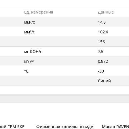
Ед. измерения
Данные
мм²/с
14,8
мм²/с
102,4
156
мг КОН/г
7,5
кг/м³
0,872
°C
-30
Синий
ной ГРМ SKF
Фирменная копилка в виде
Масло RAVENO