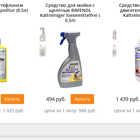
 тефлоном
Средство для мойки с
Средство
olitur (0,5л)
щелочью RAVENOL
двигате
Kaltreiniger loesemittelfrei (
Kaltrein
0,5л)
494 руб.
1 439 руб.
Купить
Купить
т:
1 025 руб.
Цена за 1 литр:
988 руб.
Цена за 1 л