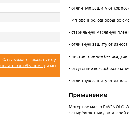
• отличную защиту от корроз
• мгновенное, однородное с
• стабильную масляную пленк
• отличную защиту от износа
• чистое горение без осадков
ТО, вы можете заказать их у
ишлите ваш VIN номер
и мы
• отсутствие коксообразовани
• отличную защиту от износа
Применение
Моторное масло RAVENOL® WA
четырёхтактных двигателей с