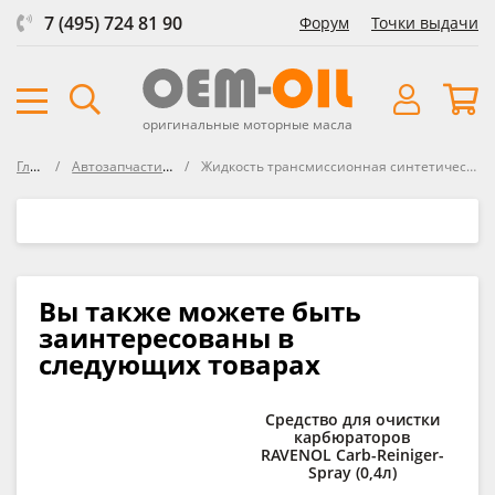
7 (495) 724 81 90
Форум
Точки выдачи
оригинальные моторные масла
Главная
Автозапчасти автосозданные
Жидкость трансмиссионная синтетическая ATF TYPE TLS-LV 0,946л IDEMITSU
Вы также можете быть
заинтересованы в
следующих товарах
Средство для очистки
карбюраторов
о
RAVENOL Carb-Reiniger-
RA
Spray (0,4л)