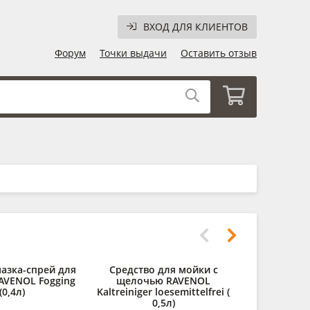
ВХОД ДЛЯ КЛИЕНТОВ
Форум
Точки выдачи
Оставить отзыв
азка-спрей для
Средство для мойки с
Силиконо
RAVENOL Fogging
щелочью RAVENOL
смазка RA
(0,4л)
Kaltreiniger loesemittelfrei (
Spr
0,5л)