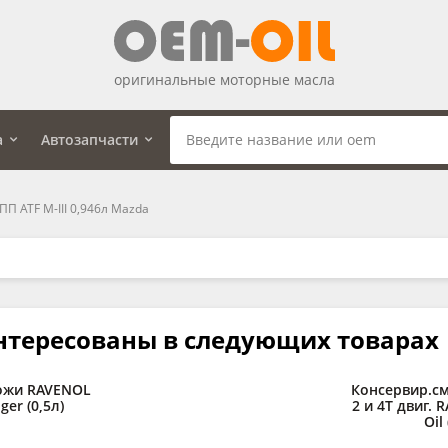
оригинальные моторные масла
а
Автозапчасти
П ATF M-III 0,946л Mazda
нтересованы в следующих товарах
ожи RAVENOL
Консервир.см
ger (0,5л)
2 и 4Т двиг. 
Oil 