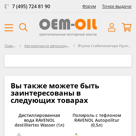
7 (495) 724 81 90
Форум
Точки выдачи
оригинальные моторные масла
Главная
Автозапчасти автосозданные
Втулка стабилизатора Hyundai/Kia
Вы также можете быть
заинтересованы в
следующих товарах
Дистиллированная
Полироль с тефлоном
вода RAVENOL
RAVENOL Autopolitur
о
destilliertes Wasser (1л)
(0,5л)
RA