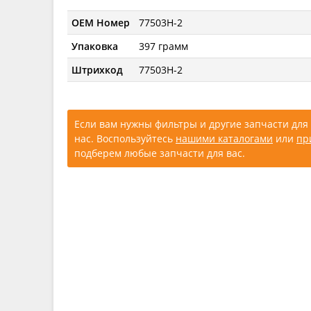
OEM Номер
77503H-2
Упаковка
397 грамм
Штрихкод
77503H-2
Если вам нужны фильтры и другие запчасти для 
нас. Воспользуйтесь
нашими каталогами
или
пр
подберем любые запчасти для вас.