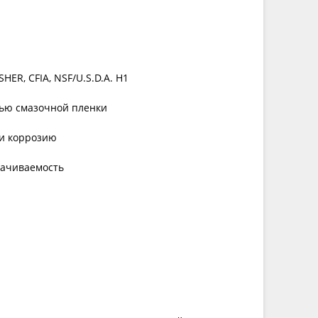
ER, CFIA, NSF/U.S.D.A. H1
тью смазочной пленки
и коррозию
качиваемость