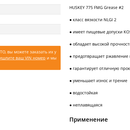
HUSKEY 775 FMG Grease #2
● класс вязкости NLGI 2
● имеет пищевые допуски KOSH
● обладает высокой прочнос
ТО, вы можете заказать их у
● предотвращает ржавление 
ишлите ваш VIN номер
и мы
● гарантирует отличную про
● уменьшает износ и трение
● водостойкая
● неплавящаяся
Применение