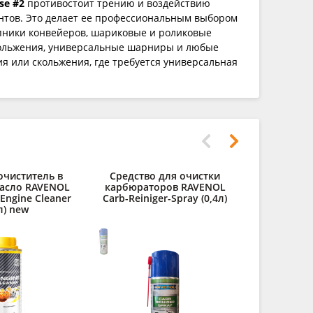
se #2
противостоит трению и воздействию
нтов. Это делает ее профессиональным выбором
пники конвейеров, шариковые и роликовые
ольжения, универсальные шарниры и любые
ия или скольжения, где требуется универсальная
очиститель в
Средство для очистки
Дистилли
асло RAVENOL
карбюраторов RAVENOL
RAVENOL des
 Engine Cleaner
Carb-Reiniger-Spray (0,4л)
л) new