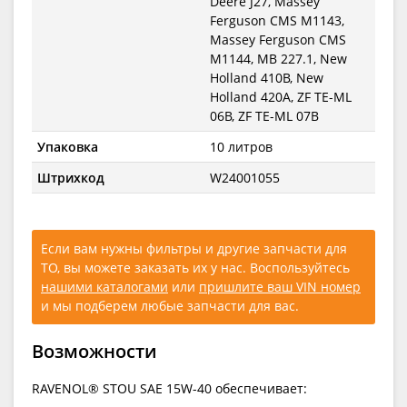
Deere J27, Massey
Ferguson CMS M1143,
Massey Ferguson CMS
M1144, MB 227.1, New
Holland 410B, New
Holland 420A, ZF TE-ML
06B, ZF TE-ML 07B
Упаковка
10 литров
Штрихкод
W24001055
Если вам нужны фильтры и другие запчасти для
ТО, вы можете заказать их у нас. Воспользуйтесь
нашими каталогами
или
пришлите ваш VIN номер
и мы подберем любые запчасти для вас.
Возможности
RAVENOL® STOU SAE 15W-40 обеспечивает: