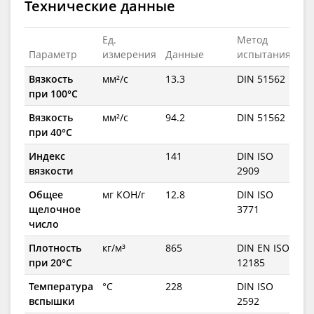
Технические данные
Ед.
Метод
Параметр
измерения
Данные
испытания
Вязкость
мм²/с
13.3
DIN 51562
при 100°C
Вязкость
мм²/с
94.2
DIN 51562
при 40°C
Индекс
141
DIN ISO
вязкости
2909
Общее
мг КОН/г
12.8
DIN ISO
щелочное
3771
число
Плотность
кг/м³
865
DIN EN ISO
при 20°C
12185
Температура
°C
228
DIN ISO
вспышки
2592