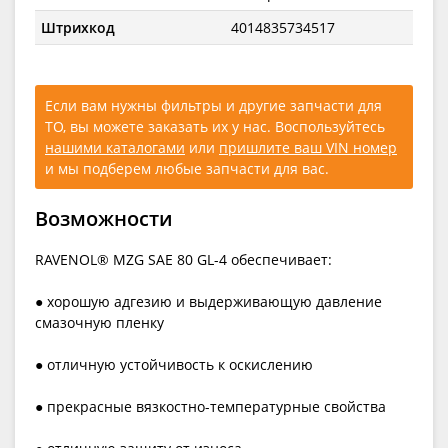
Штрихкод
4014835734517
Если вам нужны фильтры и другие запчасти для
ТО, вы можете заказать их у нас. Воспользуйтесь
нашими каталогами
или
пришлите ваш VIN номер
и мы подберем любые запчасти для вас.
Возможности
RAVENOL® MZG SAE 80 GL-4 обеспечивает:
● хорошую адгезию и выдерживающую давление
смазочную пленку
● отличную устойчивость к оскислению
● прекрасные вязкостно-температурные свойства