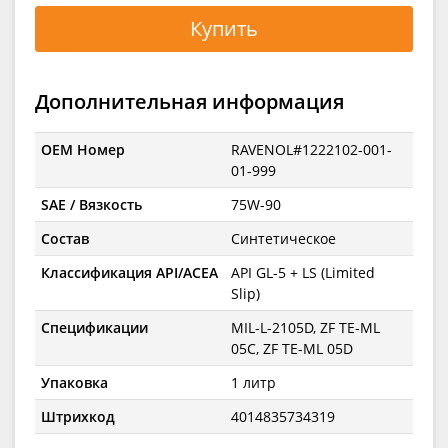
Купить
Дополнительная информация
OEM Номер
RAVENOL#1222102-001-
01-999
SAE / Вязкость
75W-90
Состав
Синтетическое
Классификация API/ACEA
API GL-5 + LS (Limited
Slip)
Спецификации
MIL-L-2105D, ZF TE-ML
05C, ZF TE-ML 05D
Упаковка
1 литр
Штрихкод
4014835734319