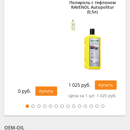
Полироль с тефлоном
О
RAVENOL Autopolitur
RAV
(0,5л)
1 025 руб.
30
Купить
0 руб.
Купить
Цена за 1 шт:
1 025 руб.
Цен
OEM-OIL