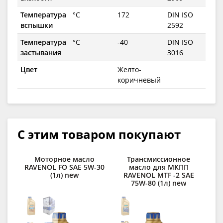
Температура
°C
172
DIN ISO
вспышки
2592
Температура
°C
-40
DIN ISO
застывания
3016
Цвет
Желто-
коричневый
С этим товаром покупают
Моторное масло
Трансмиссионное
RAVENOL FO SAE 5W-30
масло для МКПП
м
(1л) new
RAVENOL MTF -2 SAE
75W-80 (1л) new