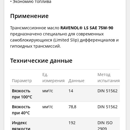
• Экономию топлива
Применение
Трансмиссионное масло
RAVENOL® LS SAE 75W-90
предназначено специально для современных
самоблокирующихся (Limited Slip) дифференциалов и
гипоидных трансмиссий.
Технические данные
Ед.
Метод
Параметр
измерения
Данные
испытания
Вязкость
мм²/с
14
DIN 51562
при 100°C
Вязкость
мм²/с
78,8
DIN 51562
при 40°C
Индекс
192
DIN ISO
вязкости
2909