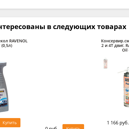
нтересованы в следующих товарах
екол RAVENOL
Консервир.см
 (0,5л)
2 и 4Т двиг. 
Oil 
1 166 руб.
Купить
0 руб.
Купить