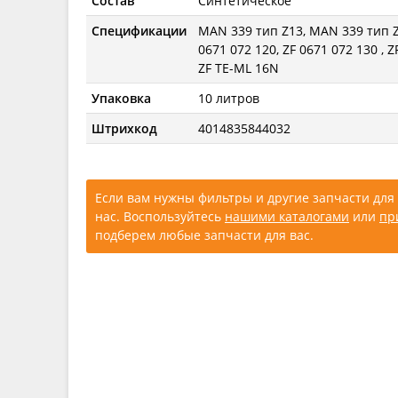
Состав
Синтетическое
Спецификации
MAN 339 тип Z13, MAN 339 тип Z4
0671 072 120, ZF 0671 072 130 , ZF
ZF TE-ML 16N
Упаковка
10 литров
Штрихкод
4014835844032
Если вам нужны фильтры и другие запчасти для 
нас. Воспользуйтесь
нашими каталогами
или
пр
подберем любые запчасти для вас.