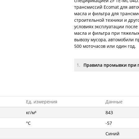
спецификацией ZF TE-ML 04D.
трансмиссий Ecomat для автоб
масла и фильтра для трансми
строительной техники и друг
условиях эксплуатации после
масла и фильтра при тяжелых
вывозу мусора, автомобили п
500 моточасов или один год.
1.
Правила промывки при 
Ед. измерения
Данные
кг/м³
843
°C
-57
Синий