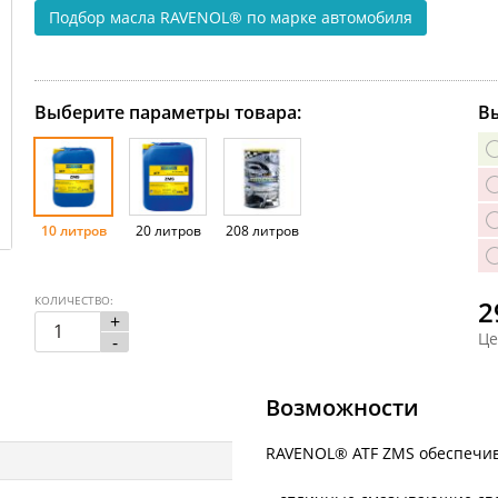
Подбор масла RAVENOL®
по марке автомобиля
Выберите параметры товара:
Вы
10 литров
20 литров
208 литров
КОЛИЧЕСТВО:
2
+
Це
-
Возможности
RAVENOL® ATF ZMS обеспечив