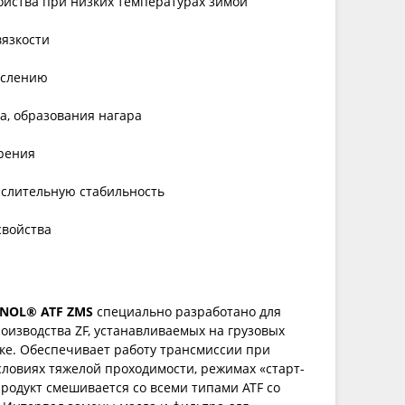
йства при низких температурах зимой
вязкости
ислению
са, образования нагара
рения
ислительную стабильность
свойства
NOL® ATF ZMS
специально разработано для
изводства ZF, устанавливаемых на грузовых
ке. Обеспечивает работу трансмиссии при
условиях тяжелой проходимости, режимах «старт-
Продукт смешивается со всеми типами ATF со