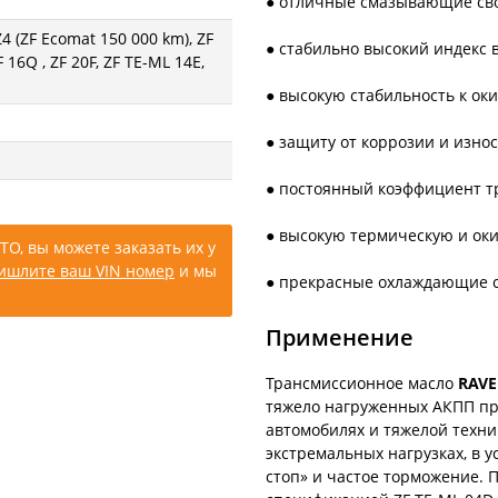
● отличные смазывающие сво
 (ZF Ecomat 150 000 km), ZF
● стабильно высокий индекс 
 16Q , ZF 20F, ZF TE-ML 14E,
● высокую стабильность к ок
● защиту от коррозии и изно
● постоянный коэффициент т
● высокую термическую и ок
ТО, вы можете заказать их у
ишлите ваш VIN номер
и мы
● прекрасные охлаждающие 
Применение
Трансмиссионное масло
RAVE
тяжело нагруженных АКПП про
автомобилях и тяжелой техни
экстремальных нагрузках, в 
стоп» и частое торможение. 