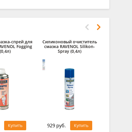
азка-спрей для
Силиконовый очиститель
RAVENOL Fogging
смазка RAVENOL Silikon-
(0,4л)
Spray (0,4л)
929 руб.
Купить
Купить
0 руб.