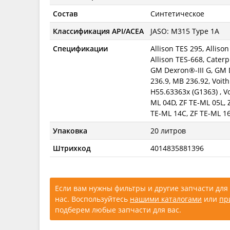
Состав
Синтетическое
Классификация API/ACEA
JASO: M315 Type 1A
Спецификации
Allison TES 295, Allison
Allison TES-668, Caterp
GM Dexron®-III G, GM 
236.9, MB 236.92, Voith
H55.63363x (G1363) , Vo
ML 04D, ZF TE-ML 05L, 
TE-ML 14C, ZF TE-ML 1
Упаковка
20 литров
Штрихкод
4014835881396
Если вам нужны фильтры и другие запчасти для 
нас. Воспользуйтесь
нашими каталогами
или
пр
подберем любые запчасти для вас.