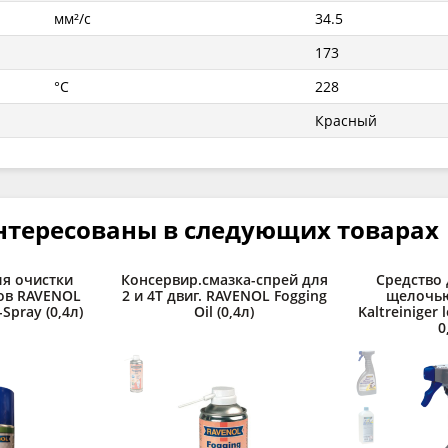
мм²/с
34.5
173
°C
228
Красный
нтересованы в следующих товарах
ля очистки
Консервир.смазка-спрей для
Средство 
ов RAVENOL
2 и 4Т двиг. RAVENOL Fogging
щелочь
-Spray (0,4л)
Oil (0,4л)
Kaltreiniger l
0