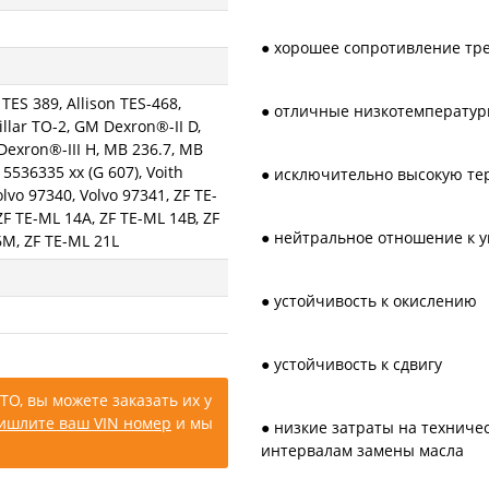
● хорошее сопротивление тр
 TES 389, Allison TES-468,
● отличные низкотемператур
illar TO-2, GM Dexron®-II D,
Dexron®-III H, MB 236.7, MB
 5536335 xx (G 607), Voith
● исключительно высокую те
lvo 97340, Volvo 97341, ZF TE-
ZF TE-ML 14A, ZF TE-ML 14B, ZF
● нейтральное отношение к 
6M, ZF TE-ML 21L
● устойчивость к окислению
● устойчивость к сдвигу
ТО, вы можете заказать их у
ишлите ваш VIN номер
и мы
● низкие затраты на технич
интервалам замены масла