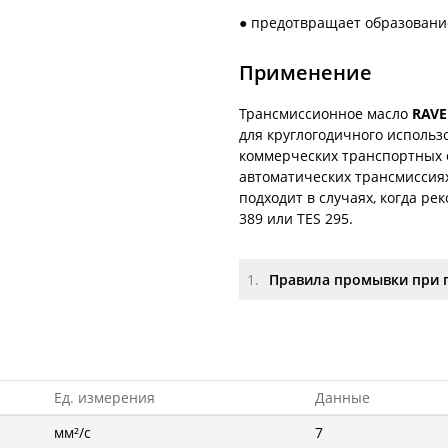
● предотвращает образовани
Применение
Трансмиссионное масло
RAVE
для круглогодичного использ
коммерческих транспортных с
автоматических трансмиссиях 
подходит в случаях, когда ре
389 или TES 295.
1.
Правила промывки при 
Ед. измерения
Данные
мм²/с
7