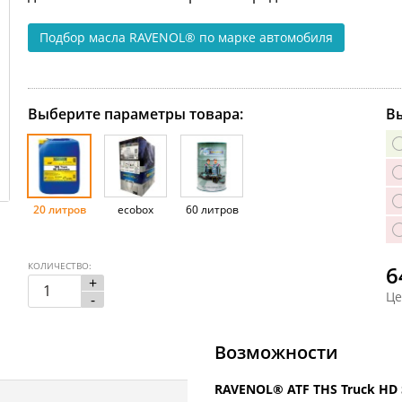
Подбор масла RAVENOL®
по марке автомобиля
Выберите параметры товара:
Вы
20 литров
ecobox
60 литров
КОЛИЧЕСТВО:
6
+
Це
-
Возможности
RAVENOL® ATF THS Truck HD 