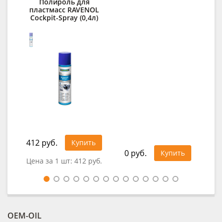
Полироль для
Ср
пластмасс RAVENOL
Cockpit-Spray (0,4л)
RAV
412 руб.
1 1
Купить
0 руб.
Купить
Цена за 1 шт:
412 руб.
Цен
OEM-OIL