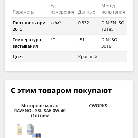
Ед.
Метод
Параметр
измерения
Данные
испытания
Плотность при
кг/м³
0,832
DIN EN ISO
20°C
12185
Температура
°C
-51
DIN ISO
застывания
3016
Цвет
Красный
С этим товаром покупают
Моторное масло
CWORKS
RAVENOL SSL SAE 0W-40
(1л) new