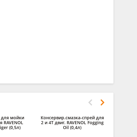
 для мойки
Консервир.смазка-спрей для
Дистилли
ля RAVENOL
2 и 4Т двиг. RAVENOL Fogging
RAVENOL des
iger (0,5л)
Oil (0,4л)