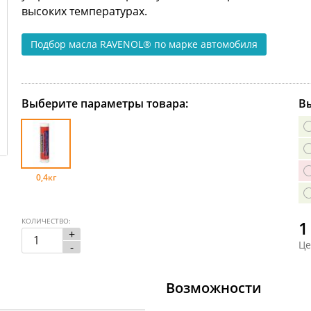
высоких температурах.
Подбор масла RAVENOL®
по марке автомобиля
Выберите параметры товара:
Вы
0,4кг
КОЛИЧЕСТВО:
1
+
Це
-
Возможности