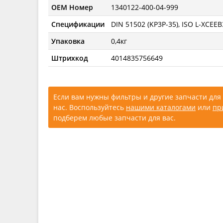
OEM Номер
1340122-400-04-999
Спецификации
DIN 51502 (KP3Р-35), ISO L-XCЕEB
Упаковка
0,4кг
Штрихкод
4014835756649
Если вам нужны фильтры и другие запчасти для 
нас. Воспользуйтесь
нашими каталогами
или
пр
подберем любые запчасти для вас.