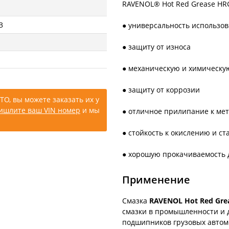
RAVENOL® Hot Red Grease HR
3
● универсальность использо
● защиту от износа
● механическую и химическу
● защиту от коррозии
ТО, вы можете заказать их у
ишлите ваш VIN номер
и мы
● отличное прилипание к ме
● стойкость к окислению и с
● хорошую прокачиваемость 
Применение
Смазка
RAVENOL Hot Red Gre
смазки в промышленности и 
подшипников грузовых автом