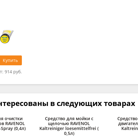
Купить
т:
914 руб.
нтересованы в следующих товарах
ля очистки
Средство для мойки с
Средство
ов RAVENOL
щелочью RAVENOL
двигате
-Spray (0,4л)
Kaltreiniger loesemittelfrei (
Kaltrein
0,5л)