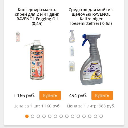
Консервир.смазка-
Средство для мойки с
спрей для 2 и 4Т двиг.
щелочью RAVENOL
о
RAVENOL Fogging Oil
Kaltreiniger
RA
(0,4л)
loesemittelfrei ( 0,5л)
1 166 руб.
494 руб.
92
Купить
Купить
Цена за 1 шт:
1 166 руб.
Цена за 1 литр:
988 руб.
Це