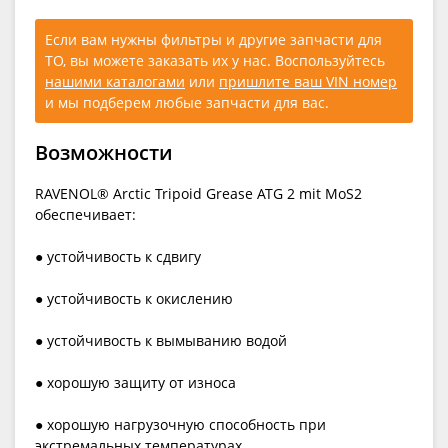
Если вам нужны фильтры и другие запчасти для
ТО, вы можете заказать их у нас. Воспользуйтесь
нашими каталогами
или
пришлите ваш VIN номер
и мы подберем любые запчасти для вас.
Возможности
RAVENOL® Arctic Tripoid Grease ATG 2 mit MoS2
обеспечивает:
● устойчивость к сдвигу
● устойчивость к окислению
● устойчивость к вымыванию водой
● хорошую защиту от износа
● хорошую нагрузочную способность при
экстремальных температурах