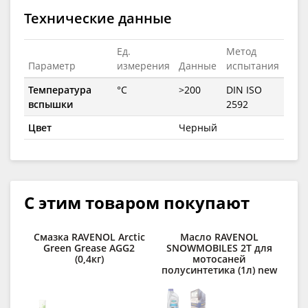
Технические данные
Ед.
Метод
Параметр
измерения
Данные
испытания
Температура
°C
>200
DIN ISO
вспышки
2592
Цвет
Черный
С этим товаром покупают
Смазка RAVENOL Arctic
Масло RAVENOL
А
Green Grease AGG2
SNOWMOBILES 2Т для
пр
(0,4кг)
мотосаней
HJC
полусинтетика (1л) new