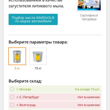
загустителя литиевого мыла.
Сертификат
Подбор масла RAVENOL®
продавца
по марке автомобиля
Выберите параметры товара:
5 кг
10 кг
Выберите склад:
г. Москва
На складе 19 шт.
г. С.-Петербург
Нет в наличии
г. Волгоград
Нет в наличии