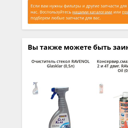
Если вам нужны фильтры и другие запчасти для 
нас. Воспользуйтесь
нашими каталогами
или
пр
подберем любые запчасти для вас.
Вы также можете быть заи
Очиститель стекол RAVENOL
Консервир.сма
Glasklar (0,5л)
2 и 4Т двиг. R
Oil (0