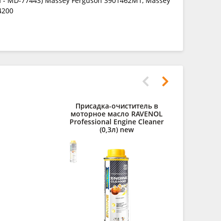
- MD-7744S) Massey Ferguson 3901462M1, Massey
4200
Присадка-очиститель в
Полирол
моторное масло RAVENOL
RAVENOL Au
Professional Engine Cleaner
(0,3л) new