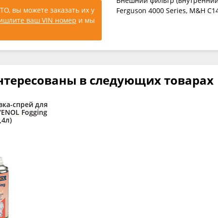
Внешний фильтр (внутренний 
ТО, вы можете заказать их у
Ferguson 4000 Series, M&H C1
ишлите ваш VIN номер
и мы
нтересованы в следующих товарах
зка-спрей для
AVENOL Fogging
,4л)