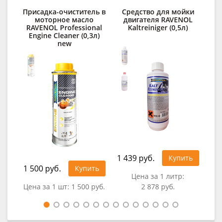
Присадка-очиститель в
Средство для мойки
Ср
моторное масло
двигателя RAVENOL
RAVENOL Professional
Kaltreiniger (0,5л)
RAV
Engine Cleaner (0,3л)
new
1 439 руб.
Купить
1 500 руб.
1 1
Купить
Цена за 1 литр:
Цена за 1 шт:
1 500 руб.
2 878 руб.
Цен