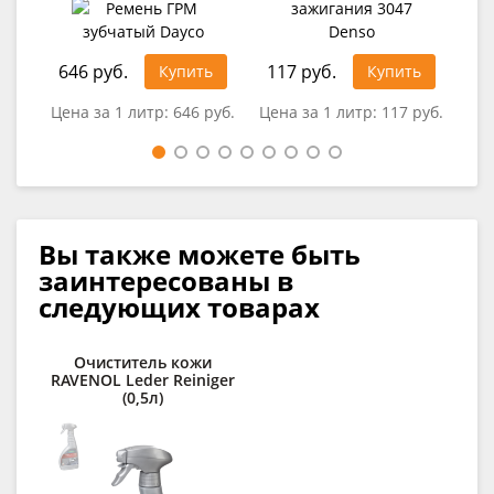
646 руб.
117 руб.
37
Купить
Купить
Цена за 1 литр:
646 руб.
Цена за 1 литр:
117 руб.
Цен
Вы также можете быть
заинтересованы в
следующих товарах
Очиститель кожи
RAVENOL Leder Reiniger
о
(0,5л)
RA