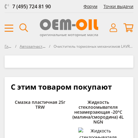
7 (495) 724 81 90
Форум
Точки выдачи
оригинальные моторные масла
Главная
Автозапчасти автосозданные
Очиститель тормозных механизмов LAVR Brake parts cleaner 400мл (аэрозоль) LAVR
С этим товаром покупают
Смазка пластичная 25г
Жидкость
Ж
TRW
стеклоомывателя
незамерзающая -20°C
(малина/смородина) 4L
NGN