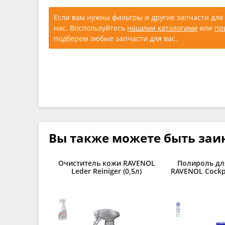
Если вам нужны фильтры и другие запчасти для 
нас. Воспользуйтесь
нашими каталогами
или
пр
подберем любые запчасти для вас.
Вы также можете быть заи
Очиститель кожи RAVENOL
Полироль дл
Leder Reiniger (0,5л)
RAVENOL Cockpi